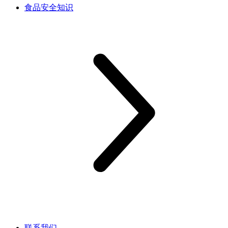
食品安全知识
联系我们