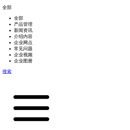
全部
全部
产品管理
新闻资讯
介绍内容
企业网点
常见问题
企业视频
企业图册
搜索