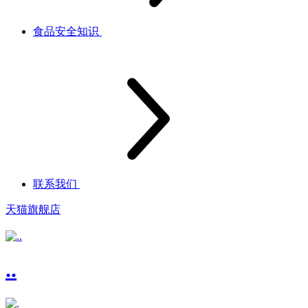
食品安全知识
联系我们
天猫旗舰店
..