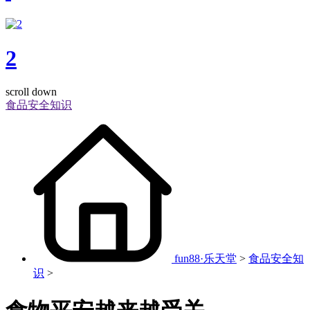
2
scroll down
食品安全知识
fun88·乐天堂
>
食品安全知
识
>