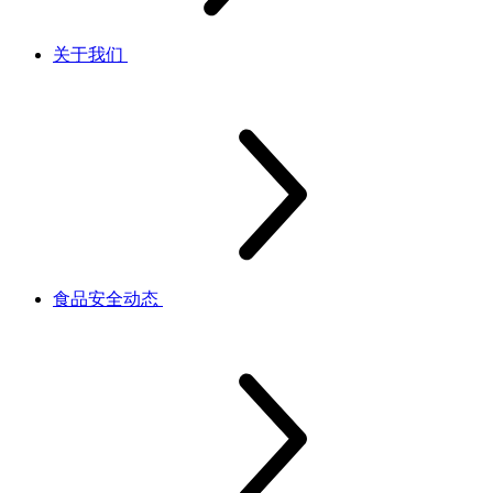
关于我们
食品安全动态