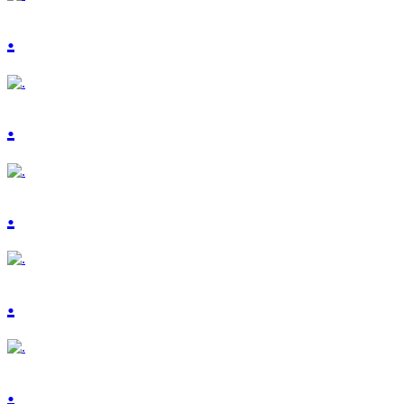
.
.
.
.
.