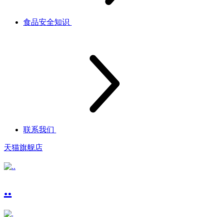
食品安全知识
联系我们
天猫旗舰店
..