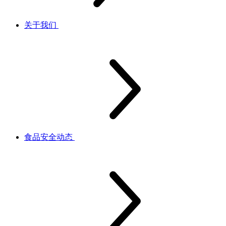
关于我们
食品安全动态