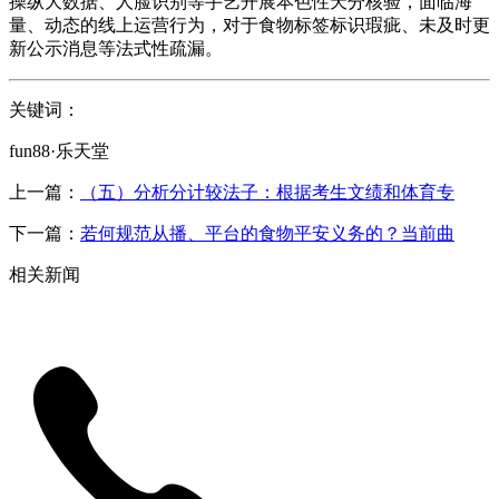
操纵大数据、人脸识别等手艺开展本色性天分核验，面临海
量、动态的线上运营行为，对于食物标签标识瑕疵、未及时更
新公示消息等法式性疏漏。
关键词：
fun88·乐天堂
上一篇：
（五）分析分计较法子：根据考生文绩和体育专
下一篇：
若何规范从播、平台的食物平安义务的？当前曲
相关新闻