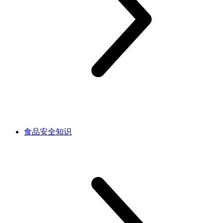
食品安全知识