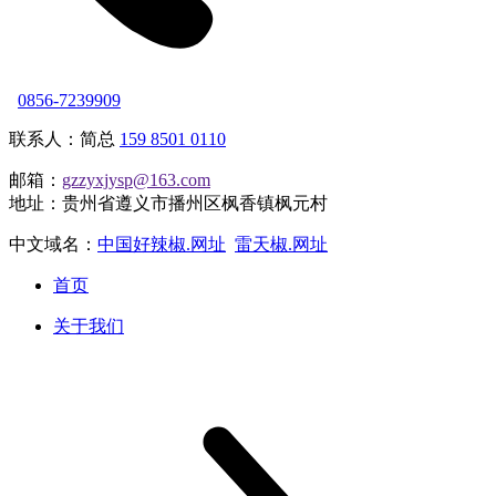
0856-7239909
联系人：简总
159 8501 0110
邮箱：
gzzyxjysp@163.com
地址：贵州省遵义市播州区枫香镇枫元村
中文域名：
中国好辣椒.网址
雷天椒.网址
首页
关于我们