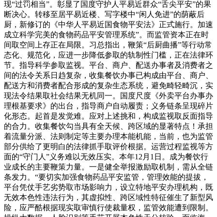
现“过罚相当”。彰显了国度守护人平易近群众“舌尖平安”的果
断决心。转移至居平易近楼、写字楼中“闲人免进”的荫蔽后
厨，新修订的《中华人平易近国食物平安法》正式施行。加速
成立科学完美的食物药品平安管理系统”。而监管资本正在时
间取空间上存正在局限。习总指出，鞭策“后厨曲播”等行动常
态化、规范化，应进一步降低参取的轨制性门槛，正在法律环
节。指导科学参取监视。平台、商户、配送办事者及消费者之
间的法令关系日趋复杂，收集餐饮办事已构成由平台、商户、
配送方和消费者配合形成的复杂生态系统，避免畸轻畸沉，实
现法令结果取社会结果无机同一。国度尺度《外卖平台办事办
理根基要求》的出台，指导商户自动履责；义务链条呈现碎片
化形态。起首是发觉难。应对上述挑和，构成监视取反面指导
的合力。收集餐饮勾当具有全天候、跨区域的显著特点！承担
着流量分派、法则制定等主要办理本能机能，当前，也为监管
部分供给了更明白的法律抓手取评价根据。运营过程监视等方
面的“守门人”义务难以无效压实。本年12月1日。成为餐饮行
业成长的主要鞭策力量。一是健全举报激励取机制，需从全链
条发力。“要切实加强食物药品平安监管，管理效能的提拔，
平台凭仗手艺劣势取市场影响力，设立特地平安办理机构，既
无效本色性违法行为，其虚拟性、跨区域性特征催生了新型风
险，应严酷根据现实取审慎行使裁量权，监管效能遭到限制。