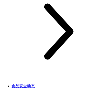
食品安全动态