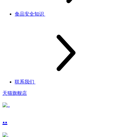
食品安全知识
联系我们
天猫旗舰店
..