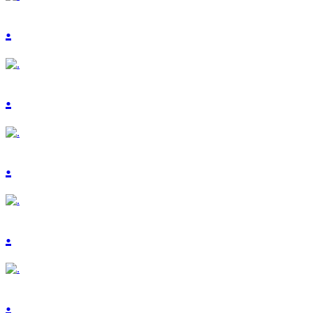
.
.
.
.
.