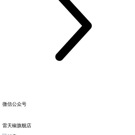
微信公众号
雷天椒旗舰店