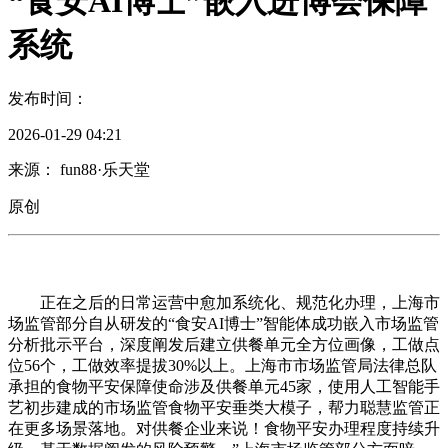
“食安AI博士”嵌入进博会保障
系统
发布时间：
2026-01-29 04:21
来源： fun88·乐天堂
原创
正在之后的日常运营中愈加系统化、规范化办理，上海市
场监管部分自从研发的“食安AI博士”智能体成功嵌入市场监管
分析批示平台，深度阐发后建立供餐单元全方位画像，工做点
位56个，工做效率提拔30%以上。上海市市场监管局法律总队
承担的食物平安保障使命涉及供餐单元45家，使用人工智能手
艺初步建成的市场监管食物平安垂类大模子，帮力聪慧监管正
在更多场景落地。对供餐企业来说！食物平安办理程度持续升