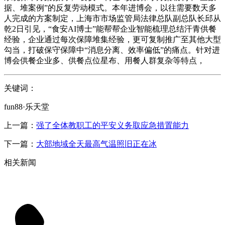
据、堆案例”的反复劳动模式。本年进博会，以往需要数天多
人完成的方案制定，上海市市场监管局法律总队副总队长邱从
乾2日引见，“食安AI博士”能帮帮企业智能梳理总结汗青供餐
经验，企业通过每次保障堆集经验，更可复制推广至其他大型
勾当，打破保守保障中“消息分离、效率偏低”的痛点。针对进
博会供餐企业多、供餐点位星布、用餐人群复杂等特点，
关键词：
fun88·乐天堂
上一篇：
强了全体教职工的平安义务取应急措置能力
下一篇：
大部地域全天最高气温照旧正在冰
相关新闻