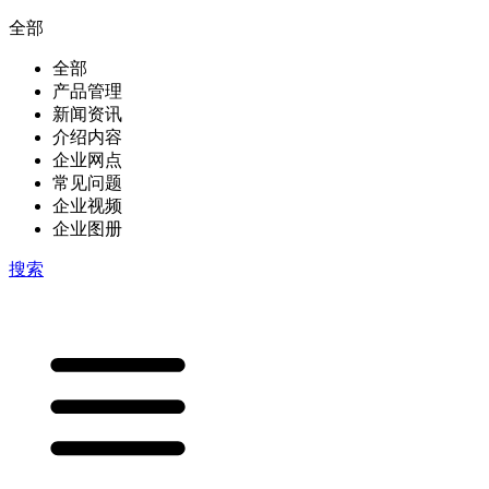
全部
全部
产品管理
新闻资讯
介绍内容
企业网点
常见问题
企业视频
企业图册
搜索