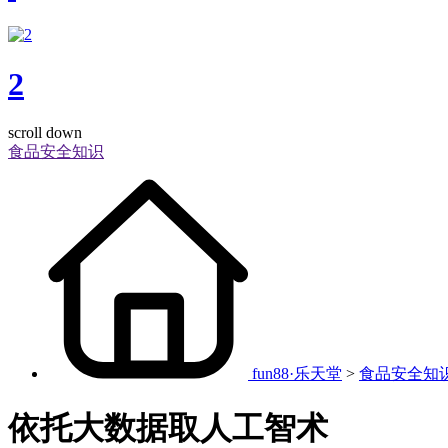
2
scroll down
食品安全知识
fun88·乐天堂
>
食品安全知
依托大数据取人工智术