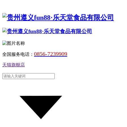
0856-7239909
全国服务电话：
天猫旗舰店