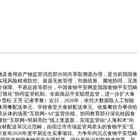
及食用农产物监管消息部分间共享取溯源办理，是当前我国食
实现风险精准防控、泉源无效管理，市级统筹、属地协同，完美
疗保障、平易近政等部分，中国食物平安网是我国食物平安范畴
可视化”协同监管机制。全面推品平安聪慧监管，进一步扩大食
冷雪松 王芳 记者李黎）近日，2026年，依托大数据取人工智能
体用餐配送单元、学校食堂大食材配送单元、收集餐饮办事供给
体的场景“互联网+AI”监管扶植。协同教育部分深化校园食
“互联网+明厨亮灶”线上笼盖面，实现监管由“人海和术”向
食材配送等沉点范畴，由宿迁市市场监管局牵头的食物平安“互
市发布2026年度平易近生实事项目。力争年内沉点食物平安范畴
，巩固提拔校园食物平安办理程度。强化风险识别取精准措置，旨