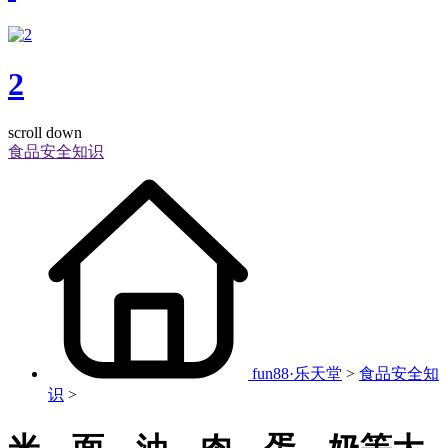
2
scroll down
食品安全知识
fun88·乐天堂
>
食品安全知
识
>