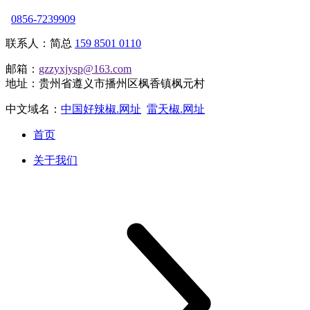
0856-7239909
联系人：简总
159 8501 0110
邮箱：
gzzyxjysp@163.com
地址：贵州省遵义市播州区枫香镇枫元村
中文域名：
中国好辣椒.网址
雷天椒.网址
首页
关于我们