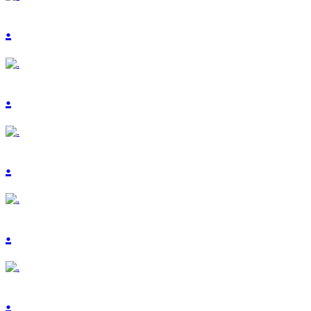
.
.
.
.
.