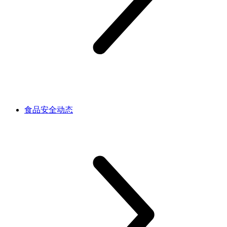
食品安全动态