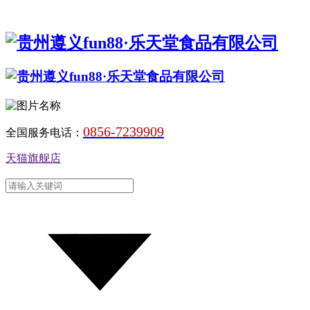
0856-7239909
全国服务电话：
天猫旗舰店