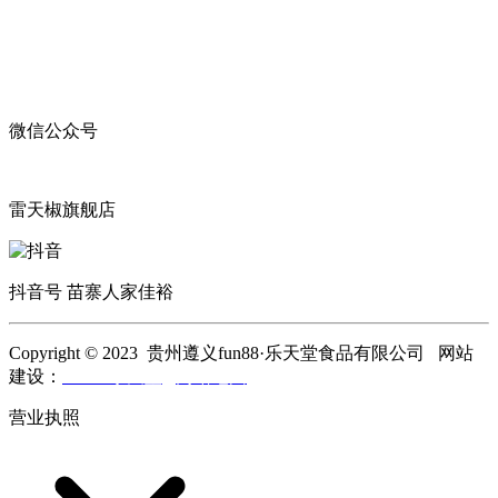
微信公众号
雷天椒旗舰店
抖音号 苗寨人家佳裕
Copyright © 2023 贵州遵义fun88·乐天堂食品有限公司 网站
建设：
fun88·乐天堂
网站地图
营业执照