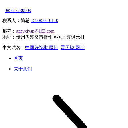
0856-7239909
联系人：简总
159 8501 0110
邮箱：
gzzyxjysp@163.com
地址：贵州省遵义市播州区枫香镇枫元村
中文域名：
中国好辣椒.网址
雷天椒.网址
首页
关于我们