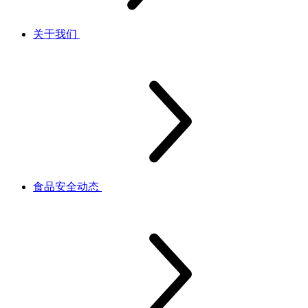
关于我们
食品安全动态