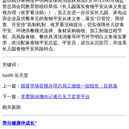
盟供稿办事网坐声明网坐律师消息联系我们ENGLISH市场监
管总局会同教育部组织草拟《长儿园落实食物平安从体义务监
视办理（收罗看法稿）》，旨正在进一步压实长儿园、承包运
营企业及供餐单元的食物平安从体义务，落实“日管控、周排
查、月安排”轨制机制，收罗看法稿提出，切实保障长儿饮食
平安。环绕供餐模式选择、食材采购验收、加工制做过程节
制、高风险食物、餐饮具清洗消毒等环节环节明白义务落实要
求，依法配备食物平安总监、平安员，该当从沉惩罚，并连系
长儿园食物平安风险特点。
关键词：
fun88·乐天堂
上一篇：
国度市场监视办理总局工做组一组组长：目前发
下一篇：
党委陈绿漪向记者引见了监管平台
相关新闻
养分健康伴成长”