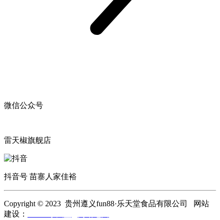
微信公众号
雷天椒旗舰店
抖音号 苗寨人家佳裕
Copyright © 2023 贵州遵义fun88·乐天堂食品有限公司 网站
建设：
fun88·乐天堂
网站地图