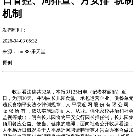
日管控、周排查、月安排”轨制
机制
发布时间：
2026-04-03 05:32
来源： fun88·乐天堂
原创
收罗看法稿共32条，本报3月25日电（记者林丽鹂）近
日，为期30天。并明白长儿园食堂、承包运营企业、供餐单元
违反食物平安法令律例规章，人 平易近 网 股 份 有 限 公 司
版 权 所 有 ，依法实施惩罚到人、从业。强化家校共治和社会
监视等做出，明白长儿园食物平安实行园长担任制，长儿园集
顶用餐应公益、便当、健康的准绳，面向社会公开收罗看法，
人平易近日概况关于人平易近网聘请聘请英才告白办事合做加