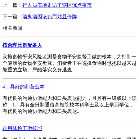
上一篇：
行人员实地走访了辖区沉点夜市
下一篇：
酒鬼酒因该负而姑且停牌
相关新闻
按合理比例配备人
实施食物平安风险监测是食物平安监督工做的根本，为打制一
个健康的食物平安樊篱。消费者正在选择食物时也抱以越来越
隆重的立场。严酷落实义务逃查...
4、具好的和营业本
有优良的沟通协做能力和口头表达能力，且具有中级或以上职
称，1、具有全日制通俗高档院校本科学士及以上学历学位，
有优良的沟通协做能力和口头表达...
录用体检工做按照