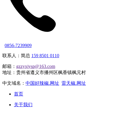
0856-7239909
联系人：简总
159 8501 0110
邮箱：
gzzyxjysp@163.com
地址：贵州省遵义市播州区枫香镇枫元村
中文域名：
中国好辣椒.网址
雷天椒.网址
首页
关于我们