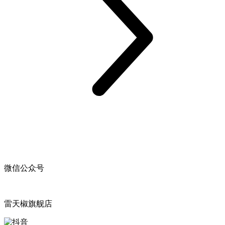
微信公众号
雷天椒旗舰店