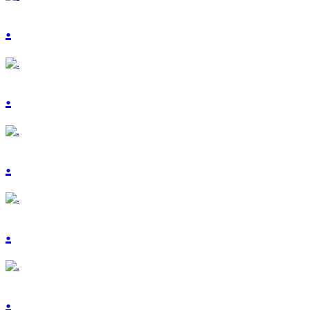
.
.
.
.
.