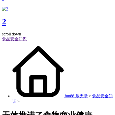
2
scroll down
食品安全知识
fun88·乐天堂
>
食品安全知
识
>