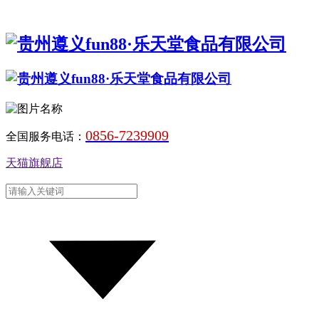
0856-7239909
全国服务电话：
天猫旗舰店