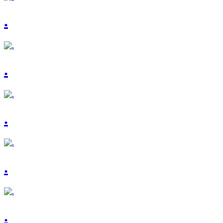
.
.
.
.
.