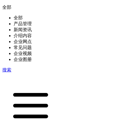
全部
全部
产品管理
新闻资讯
介绍内容
企业网点
常见问题
企业视频
企业图册
搜索