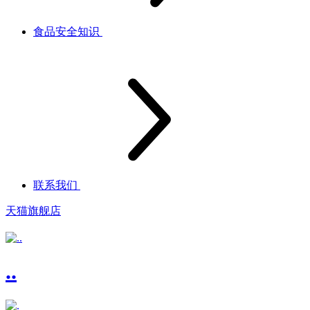
食品安全知识
联系我们
天猫旗舰店
..