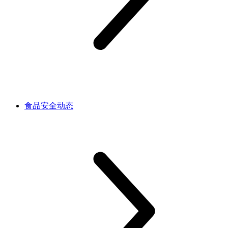
食品安全动态