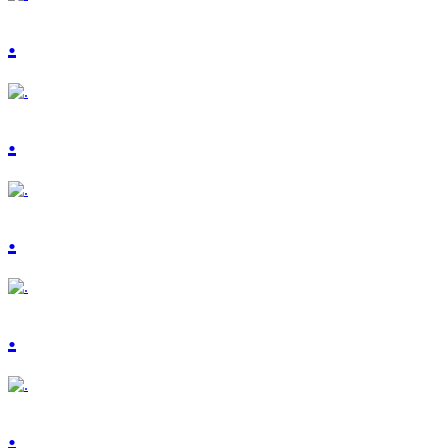
.
.
.
.
.