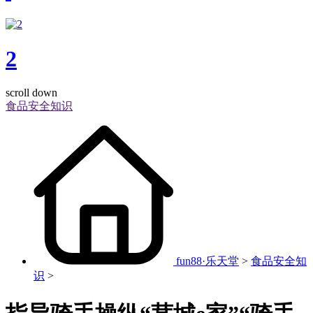
2
scroll down
食品安全知识
fun88·乐天堂
>
食品安全知
识
>