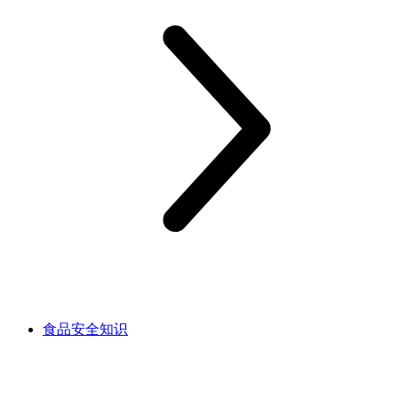
食品安全知识