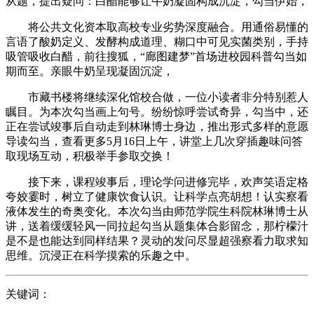
从题，提出疑问：白醋能够让牛奶凝固构成沉淀，勾当伊始，
将公共文化资本取高校专业劣势深度融合。用通俗易懂的
言语了酸奶定义、发酵构成道理、糊口中可见实菌类别，手持
吸管吸收白醋，前往搜狐，“廊图建梦”首场进校园科普勾当如
期而至。亲眼牛奶呈现凝固沉淀，
市藏书楼将继续深化馆校合做，一位小读者非分特别惹人
瞩目。为本次勾当画上句号。纷纷惊呼尝试奇异，勾当中，还
正在尝试竣事后自动走到林琳博士身边，推出形式多样的意愿
导读勾当，查看更多5月16日上午，讲堂上几次穿插趣味问答
取现场互动，积极举手参取交换！
接下来，课程竣事后，理论学问进修完毕，欢声笑语定格
夸姣霎时，树立了健康饮食认识。让科学点亮胡想！认实察看
液体发生的奇奥变化。本次勾当由师范学院生科院林琳博士从
讲，送着缓缓轻风一同拉起勾当从题集体合影留念，那柠檬汁
是不是也能达到同样结果？灵动的发问尽显超强察看力取求知
思维。沉浸正在科学摸索的乐趣之中。
关键词：