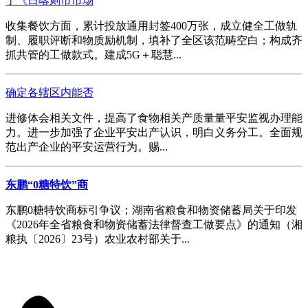
了《日喀则市市场
收集餐饮方面，累计投放通用封签400万张，成立健全工做轨
制、履职评断和物质励机制，填补了全区该范畴空白；构成齐
抓共管的工做款式。建成5G＋聪慧...
确定各辖区内能否
进修体会相关文件，提高了食物相关产质量量平安监视办理能
力。进一步加强了企业平安出产认识，明白义务分工。全面规
范出产企业的平安运营行为。赐...
东鹏“0糖特饮”商
东鹏0糖特饮商标引争议；湖南省粮食和物资储蓄局关于印发
《2026年全省粮食和物资储蓄法律督查工做要点》的通知（湘
粮执〔2026〕23号）农业农村部关于...