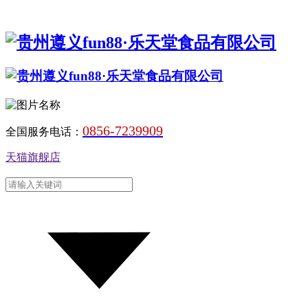
0856-7239909
全国服务电话：
天猫旗舰店