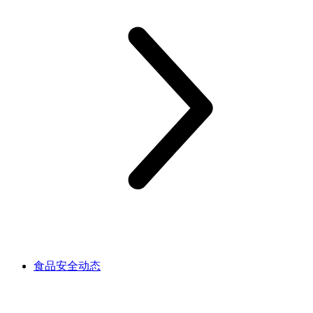
食品安全动态