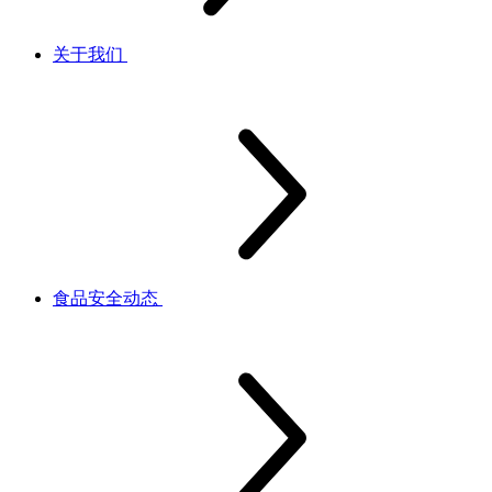
关于我们
食品安全动态