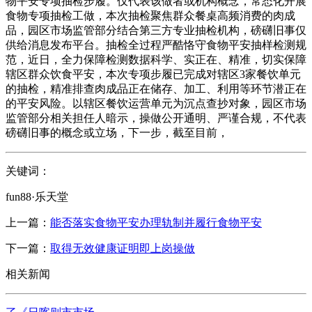
物平安专项抽检步履。仅代表该做者或机构概念，常态化开展
食物专项抽检工做，本次抽检聚焦群众餐桌高频消费的肉成
品，园区市场监管部分结合第三方专业抽检机构，磅礴旧事仅
供给消息发布平台。抽检全过程严酷恪守食物平安抽样检测规
范，近日，全力保障检测数据科学、实正在、精准，切实保障
辖区群众饮食平安，本次专项步履已完成对辖区3家餐饮单元
的抽检，精准排查肉成品正在储存、加工、利用等环节潜正在
的平安风险。以辖区餐饮运营单元为沉点查抄对象，园区市场
监管部分相关担任人暗示，操做公开通明、严谨合规，不代表
磅礴旧事的概念或立场，下一步，截至目前，
关键词：
fun88·乐天堂
上一篇：
能否落实食物平安办理轨制并履行食物平安
下一篇：
取得无效健康证明即上岗操做
相关新闻