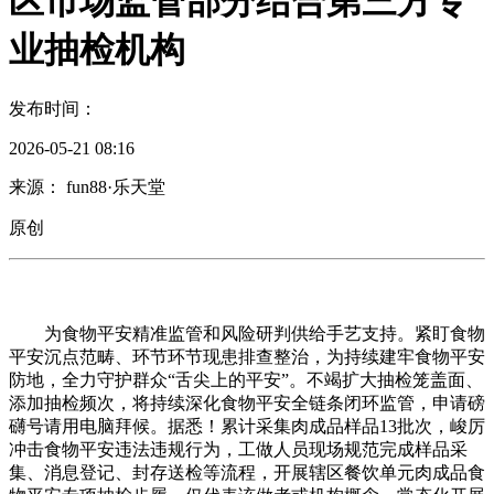
区市场监管部分结合第三方专
业抽检机构
发布时间：
2026-05-21 08:16
来源： fun88·乐天堂
原创
为食物平安精准监管和风险研判供给手艺支持。紧盯食物
平安沉点范畴、环节环节现患排查整治，为持续建牢食物平安
防地，全力守护群众“舌尖上的平安”。不竭扩大抽检笼盖面、
添加抽检频次，将持续深化食物平安全链条闭环监管，申请磅
礴号请用电脑拜候。据悉！累计采集肉成品样品13批次，峻厉
冲击食物平安违法违规行为，工做人员现场规范完成样品采
集、消息登记、封存送检等流程，开展辖区餐饮单元肉成品食