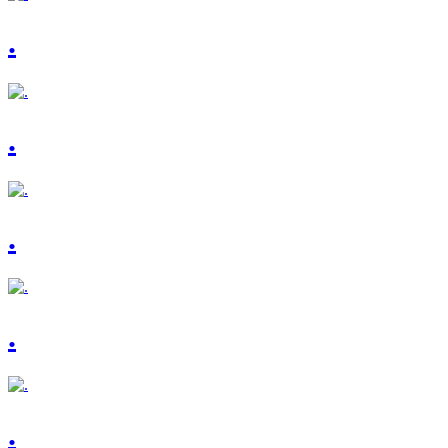
.
.
.
.
.