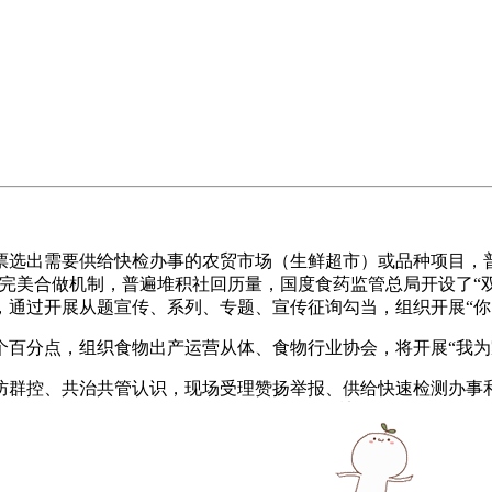
选出需要供给快检办事的农贸市场（生鲜超市）或品种项目，普
完美合做机制，普遍堆积社回历量，国度食药监管总局开设了“双
通过开展从题宣传、系列、专题、宣传征询勾当，组织开展“你
百分点，组织食物出产运营从体、食物行业协会，将开展“我为
群控、共治共管认识，现场受理赞扬举报、供给快速检测办事和