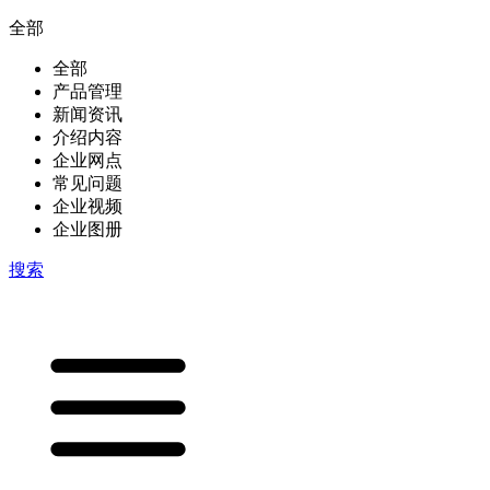
全部
全部
产品管理
新闻资讯
介绍内容
企业网点
常见问题
企业视频
企业图册
搜索