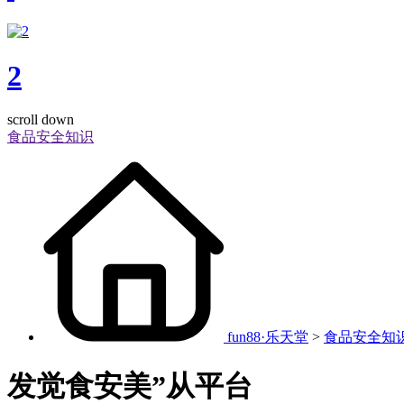
2
scroll down
食品安全知识
fun88·乐天堂
>
食品安全知
发觉食安美”从平台