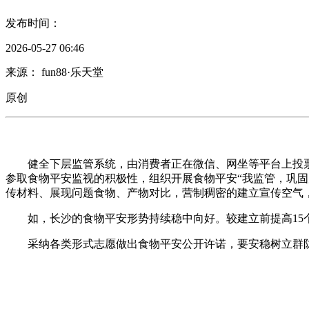
发布时间：
2026-05-27 06:46
来源： fun88·乐天堂
原创
健全下层监管系统，由消费者正在微信、网坐等平台上投票
参取食物平安监视的积极性，组织开展食物平安“我监管，巩固
传材料、展现问题食物、产物对比，营制稠密的建立宣传空气，
如，长沙的食物平安形势持续稳中向好。较建立前提高15个
采纳各类形式志愿做出食物平安公开许诺，要安稳树立群防