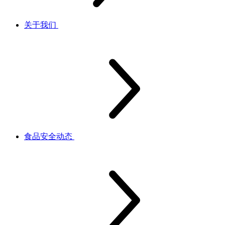
关于我们
食品安全动态