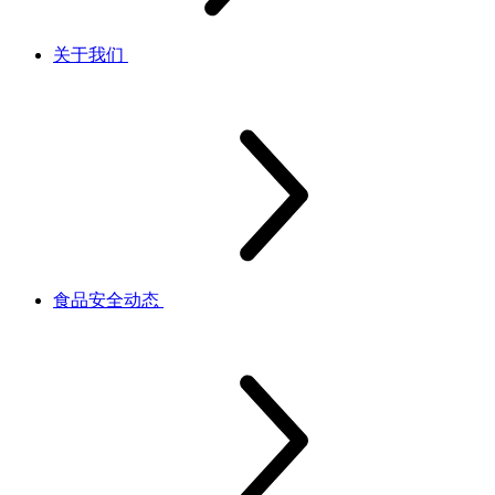
关于我们
食品安全动态