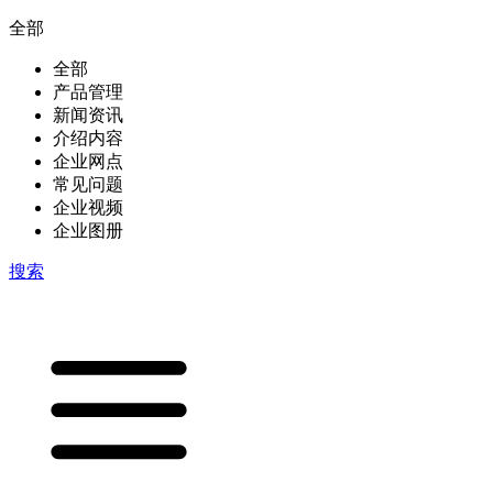
全部
全部
产品管理
新闻资讯
介绍内容
企业网点
常见问题
企业视频
企业图册
搜索