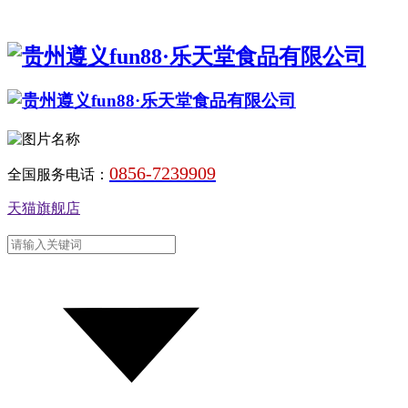
0856-7239909
全国服务电话：
天猫旗舰店