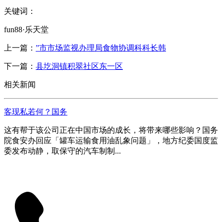
关键词：
fun88·乐天堂
上一篇：
”市市场监视办理局食物协调科科长韩
下一篇：
县圪洞镇积翠社区东一区
相关新闻
客现私若何？国务
这有帮于该公司正在中国市场的成长，将带来哪些影响？国务
院食安办回应「罐车运输食用油乱象问题」，地方纪委国度监
委发布动静，取保守的汽车制制...