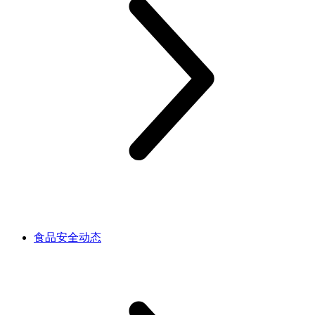
食品安全动态