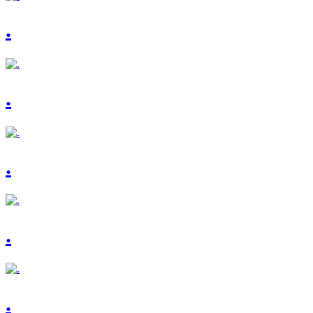
.
.
.
.
.