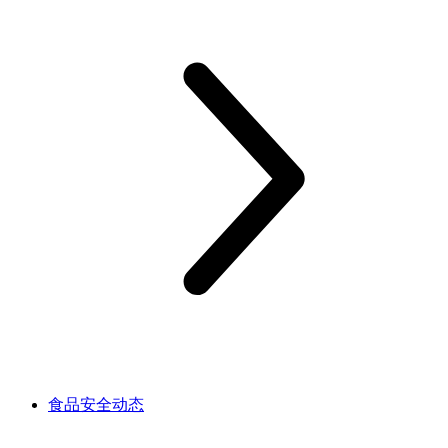
食品安全动态