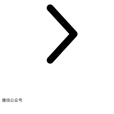
微信公众号