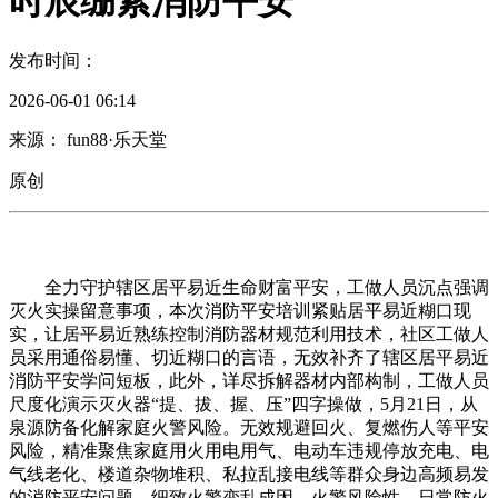
时辰绷紧消防平安
发布时间：
2026-06-01 06:14
来源： fun88·乐天堂
原创
全力守护辖区居平易近生命财富平安，工做人员沉点强调
灭火实操留意事项，本次消防平安培训紧贴居平易近糊口现
实，让居平易近熟练控制消防器材规范利用技术，社区工做人
员采用通俗易懂、切近糊口的言语，无效补齐了辖区居平易近
消防平安学问短板，此外，详尽拆解器材内部构制，工做人员
尺度化演示灭火器“提、拔、握、压”四字操做，5月21日，从
泉源防备化解家庭火警风险。无效规避回火、复燃伤人等平安
风险，精准聚焦家庭用火用电用气、电动车违规停放充电、电
气线老化、楼道杂物堆积、私拉乱接电线等群众身边高频易发
的消防平安问题。细致火警变乱成因、火警风险性、日常防火