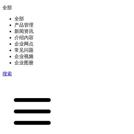
全部
全部
产品管理
新闻资讯
介绍内容
企业网点
常见问题
企业视频
企业图册
搜索