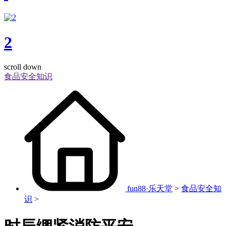
2
scroll down
食品安全知识
fun88·乐天堂
>
食品安全知
识
>