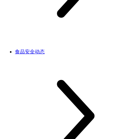
食品安全动态