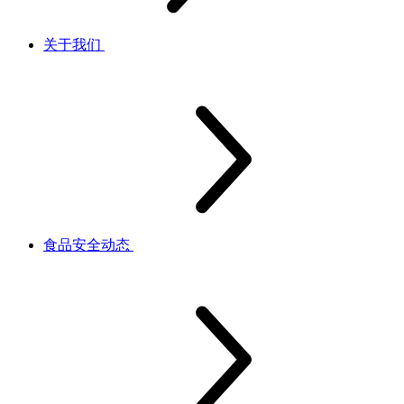
关于我们
食品安全动态