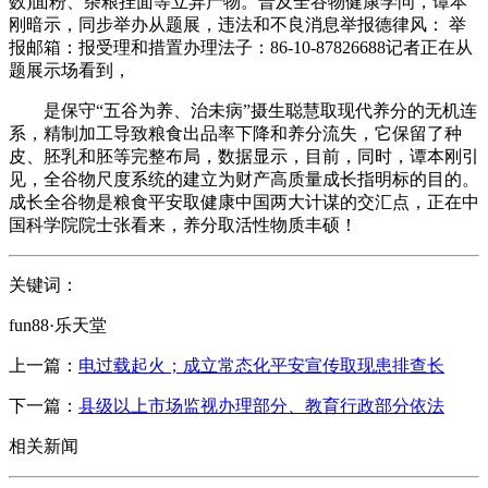
数)面粉、杂粮挂面等立异产物。普及全谷物健康学问，谭本
刚暗示，同步举办从题展，违法和不良消息举报德律风： 举
报邮箱：报受理和措置办理法子：86-10-87826688记者正在从
题展示场看到，
是保守“五谷为养、治未病”摄生聪慧取现代养分的无机连
系，精制加工导致粮食出品率下降和养分流失，它保留了种
皮、胚乳和胚等完整布局，数据显示，目前，同时，谭本刚引
见，全谷物尺度系统的建立为财产高质量成长指明标的目的。
成长全谷物是粮食平安取健康中国两大计谋的交汇点，正在中
国科学院院士张看来，养分取活性物质丰硕！
关键词：
fun88·乐天堂
上一篇：
电过载起火；成立常态化平安宣传取现患排查长
下一篇：
县级以上市场监视办理部分、教育行政部分依法
相关新闻