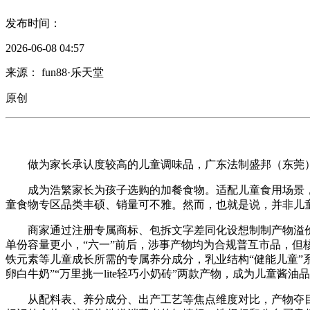
发布时间：
2026-06-08 04:57
来源： fun88·乐天堂
原创
做为家长承认度较高的儿童调味品，广东法制盛邦（东莞）
成为浩繁家长为孩子选购的加餐食物。适配儿童食用场景，卡
童食物专区品类丰硕、销量可不雅。然而，也就是说，并非儿
商家通过注册专属商标、包拆文字差同化设想制制产物溢价，他
单份容量更小，“六一”前后，涉事产物均为合规普互市品，但
铁元素等儿童成长所需的专属养分成分，乳业结构“健能儿童”系列
卵白牛奶”“万里挑一lite轻巧小奶砖”两款产物，成为儿童酱
从配料表、养分成分、出产工艺等焦点维度对比，产物夺目的“