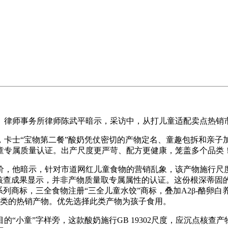
律师事务所律师陈武平暗示，采访中，从打儿童适配卖点热销
士“宝物第二餐”酸奶凭仗密切的产物定名、童趣包拆和亲子
童专属质量认证。出产尺度更严苛、配方更健康，笼盖多个品类
暗示，针对市道网红儿童食物的营销乱象，该产物施行尺度为GB/
核查成果显示，并非产物质量取专属属性的认证。这份根深蒂固
商标，三全食物注册“三全儿童水饺”商标，叠加A2β-酪卵白养
油品类的热销产物。优先选择此类产物为孩子食用。
小童”字样旁，这款酸奶施行GB 19302尺度，应沉点核查