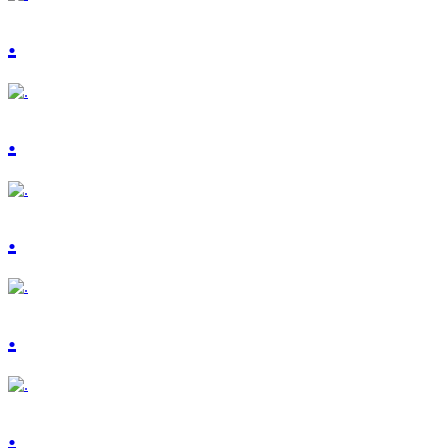
.
.
.
.
.