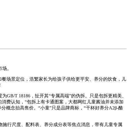
市场。
加餐场景定位，浩繁家长为给孩子供给更平安、养分的饮食，儿
！
T 18186，扯开其“专属高端”的伪拆。只是包拆更精美、
的消费认知，“包拆上有卡通图案，大都网红儿童酱油并未添加
分概念抬高售价。“小童”只是品牌商标，“干杯好养分A2β-酪
产物施行尺度、配料表、养分成分表等焦点消息，带有儿童专属