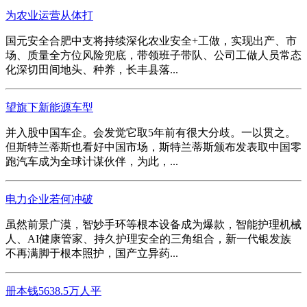
为农业运营从体打
国元安全合肥中支将持续深化农业安全+工做，实现出产、市
场、质量全方位风险兜底，带领班子带队、公司工做人员常态
化深切田间地头、种养，长丰县落...
望旗下新能源车型
并入股中国车企。会发觉它取5年前有很大分歧。一以贯之。
但斯特兰蒂斯也看好中国市场，斯特兰蒂斯颁布发表取中国零
跑汽车成为全球计谋伙伴，为此，...
电力企业若何冲破
虽然前景广漠，智妙手环等根本设备成为爆款，智能护理机械
人、AI健康管家、持久护理安全的三角组合，新一代银发族
不再满脚于根本照护，国产立异药...
册本钱5638.5万人平