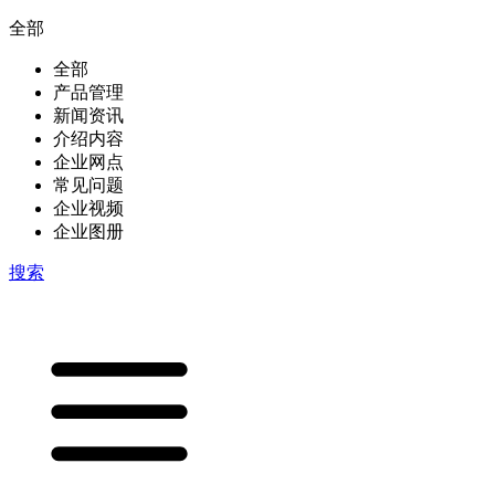
全部
全部
产品管理
新闻资讯
介绍内容
企业网点
常见问题
企业视频
企业图册
搜索