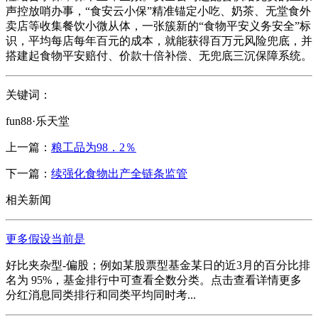
声控放哨办事，“食安云小保”精准锚定小吃、奶茶、无堂食外
卖店等收集餐饮小微从体，一张簇新的“食物平安义务安全”标
识，平均每店每年百元的成本，就能获得百万元风险兜底，并
搭建起食物平安赔付、价款十倍补偿、无兜底三沉保障系统。
关键词：
fun88·乐天堂
上一篇：
粮工品为98．2％
下一篇：
续强化食物出产全链条监管
相关新闻
更多假设当前是
好比夹杂型-偏股；例如某股票型基金某日的近3月的百分比排
名为 95%，基金排行中可查看全数分类。点击查看详情更多
分红消息同类排行和同类平均同时考...