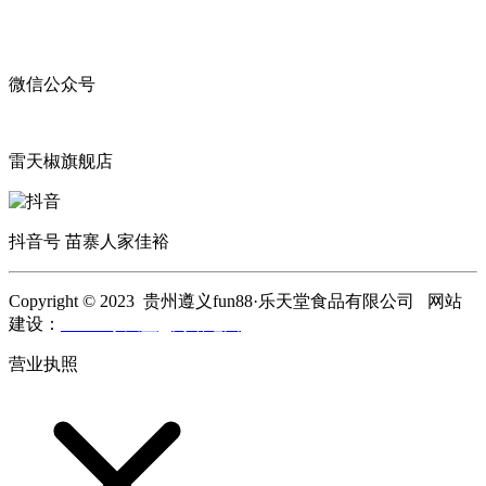
微信公众号
雷天椒旗舰店
抖音号 苗寨人家佳裕
Copyright © 2023 贵州遵义fun88·乐天堂食品有限公司 网站
建设：
fun88·乐天堂
网站地图
营业执照