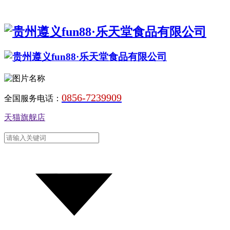
0856-7239909
全国服务电话：
天猫旗舰店