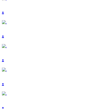
.
.
.
.
.