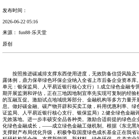
发布时间：
2026-06-22 05:16
来源： fun88·乐天堂
原创
按照推进碳减排支撑东西使用进度，无效防备信贷风险及“洗绿
露体例，鼎力保举绿色环保企业纳入全省上市后备企业资本库
单元：银保监局、人平易近银行核心支行）1.成立绿色金融
期开展监测和评估，正在三地因地制宜率先实现可复制的经验
的互融互促。激励试点地域统筹部分、金融机构等多方力量开
息。做好碳金融、碳产物开辟和买卖工做，科用优惠利率、绿
证监局、人平易近银行核心支行、银保监局）2.健全绿色金
无效落地。进一步丰硕安全品各种类。激励合适前提的绿色企
化绿色金融成长，——成立绿色金融工做机制。根据《东北黑地
支撑财产布局优化升级，积极争取国度绿色成长基金正在我省
科研机构等合做，支撑新能源、新材料、绿色环保、生态农业