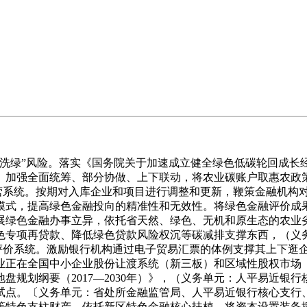
”风险。落实《国务院关于加速成立健全绿色低碳轮回成长经济
。加强全面统筹、部分协做、上下联动，将农业碳账户取惠农政
专营系统。按期对入库企业和项目进行调整和更新，鞭策金融机构
模式，提高绿色金融投向的精准性和无效性。将绿色金融评价成
展绿色金融办事立异，依托省天然、绿色、无机和原生态的农业
色专项再贷款、降低绿色贷款风险权沉等碳减排支撑东西，（义
融评价系统。激励银行机构通过电子贸易汇票的体例支撑其上下逛
业正在全国中小企业股份让渡系统（新三板）和区域性股权市场
盘规划纲要（2017—2030年）》，（义务单元：人平易近银
试点。〔义务单元：省处所金融监管局、人平易近银行核心支行
等特色支柱财产，依托新区特色金融核心扶植，将资本设置装备