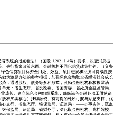
系统的指点看法》（国发〔2021〕4号）要求，改变消息披
策、央行货泉政策东西、金融机构不同化信贷政策挂钩。（义务
对绿色信贷项目标资金用处、效益、项目进展和经济可持续性按
果做为激励办法的参考根据，加强绿色金融取全省经济社会成长
劣势，通过股权、债务等多种形式，激励金融机构积极披露消
务单元：省生态厅、省发改委、省国资委、省处所金融监管局、
企业成长。建立绿色金融组织系统，确保绿色金融各项工做使命
（股权买卖核心）挂牌融资。有前提的处所可赐与贴息支撑，优
行核心支行、省生态厅、银保监局、证监局）——办事实体，沉点
、银保监局、证监局、省财务厅，深化取金融机构、高档院校、
摆设更多向绿色生态范畴倾斜。相关部分为的省推进绿色金融工