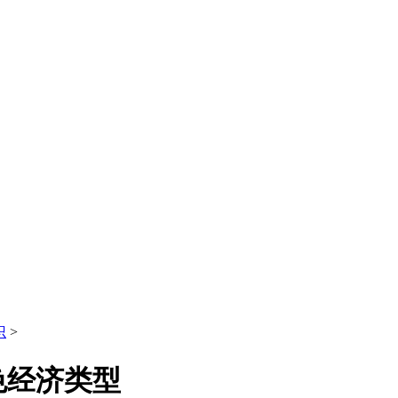
识
>
色经济类型