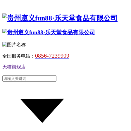
0856-7239909
全国服务电话：
天猫旗舰店