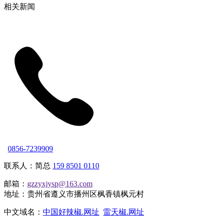
相关新闻
0856-7239909
联系人：简总
159 8501 0110
邮箱：
gzzyxjysp@163.com
地址：贵州省遵义市播州区枫香镇枫元村
中文域名：
中国好辣椒.网址
雷天椒.网址