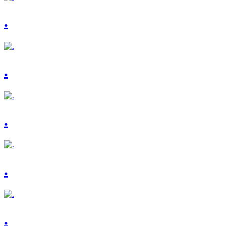
.
.
.
.
.