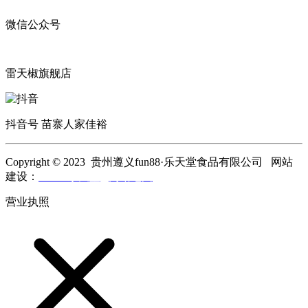
微信公众号
雷天椒旗舰店
抖音号 苗寨人家佳裕
Copyright © 2023 贵州遵义fun88·乐天堂食品有限公司 网站
建设：
fun88·乐天堂
网站地图
营业执照