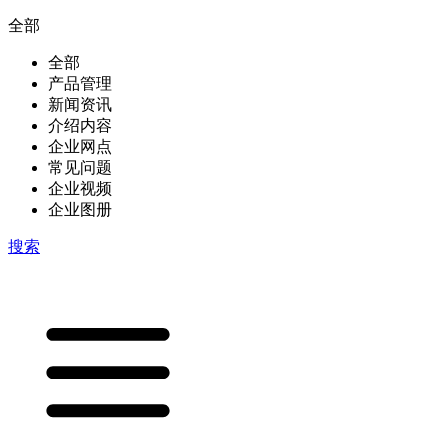
全部
全部
产品管理
新闻资讯
介绍内容
企业网点
常见问题
企业视频
企业图册
搜索