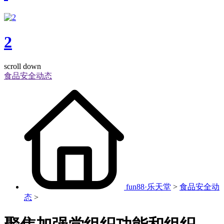
2
scroll down
食品安全动态
fun88·乐天堂
>
食品安全动
态
>