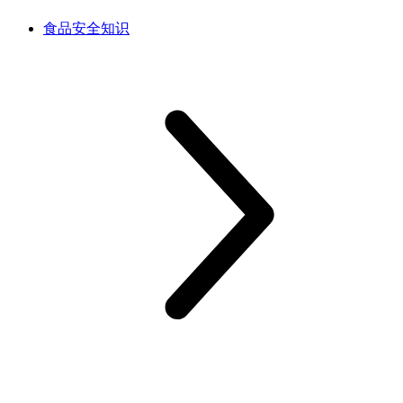
食品安全知识