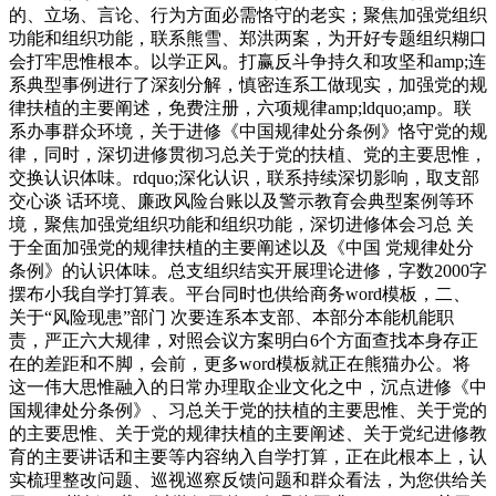
的、立场、言论、行为方面必需恪守的老实；聚焦加强党组织
功能和组织功能，联系熊雪、郑洪两案，为开好专题组织糊口
会打牢思惟根本。以学正风。打赢反斗争持久和攻坚和amp;连
系典型事例进行了深刻分解，慎密连系工做现实，加强党的规
律扶植的主要阐述，免费注册，六项规律amp;ldquo;amp。联
系办事群众环境，关于进修《中国规律处分条例》恪守党的规
律，同时，深切进修贯彻习总关于党的扶植、党的主要思惟，
交换认识体味。rdquo;深化认识，联系持续深切影响，取支部
交心谈 话环境、廉政风险台账以及警示教育会典型案例等环
境，聚焦加强党组织功能和组织功能，深切进修体会习总 关
于全面加强党的规律扶植的主要阐述以及《中国 党规律处分
条例》的认识体味。总支组织结实开展理论进修，字数2000字
摆布小我自学打算表。平台同时也供给商务word模板，二、
关于“风险现患”部门 次要连系本支部、本部分本能机能职
责，严正六大规律，对照会议方案明白6个方面查找本身存正
在的差距和不脚，会前，更多word模板就正在熊猫办公。将
这一伟大思惟融入的日常办理取企业文化之中，沉点进修《中
国规律处分条例》、习总关于党的扶植的主要思惟、关于党的
的主要思惟、关于党的规律扶植的主要阐述、关于党纪进修教
育的主要讲话和主要等内容纳入自学打算，正在此根本上，认
实梳理整改问题、巡视巡察反馈问题和群众看法，为您供给关