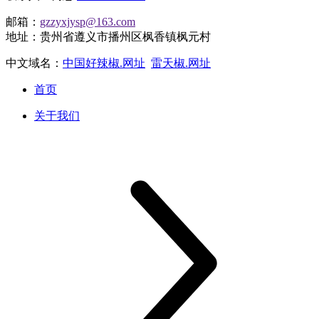
邮箱：
gzzyxjysp@163.com
地址：贵州省遵义市播州区枫香镇枫元村
中文域名：
中国好辣椒.网址
雷天椒.网址
首页
关于我们