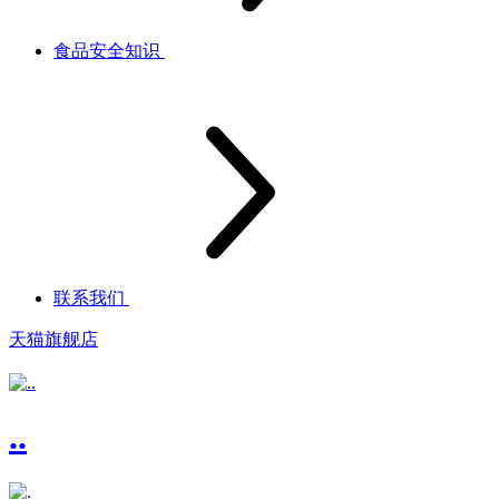
食品安全知识
联系我们
天猫旗舰店
..