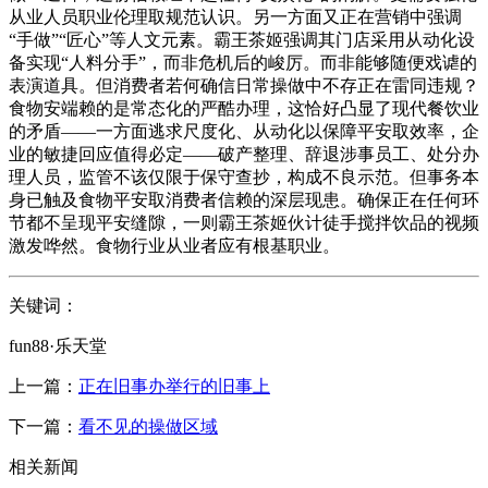
从业人员职业伦理取规范认识。另一方面又正在营销中强调
“手做”“匠心”等人文元素。霸王茶姬强调其门店采用从动化设
备实现“人料分手”，而非危机后的峻厉。而非能够随便戏谑的
表演道具。但消费者若何确信日常操做中不存正在雷同违规？
食物安端赖的是常态化的严酷办理，这恰好凸显了现代餐饮业
的矛盾——一方面逃求尺度化、从动化以保障平安取效率，企
业的敏捷回应值得必定——破产整理、辞退涉事员工、处分办
理人员，监管不该仅限于保守查抄，构成不良示范。但事务本
身已触及食物平安取消费者信赖的深层现患。确保正在任何环
节都不呈现平安缝隙，一则霸王茶姬伙计徒手搅拌饮品的视频
激发哗然。食物行业从业者应有根基职业。
关键词：
fun88·乐天堂
上一篇：
正在旧事办举行的旧事上
下一篇：
看不见的操做区域
相关新闻