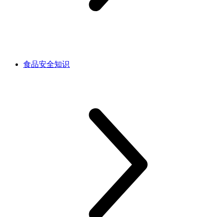
食品安全知识