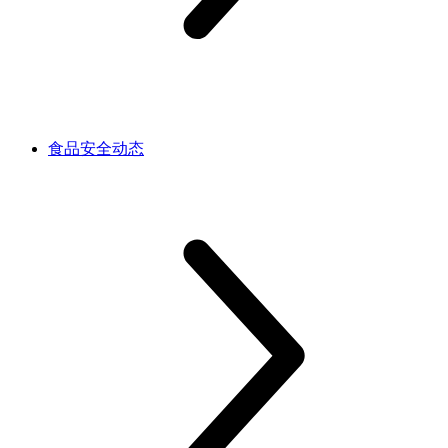
食品安全动态