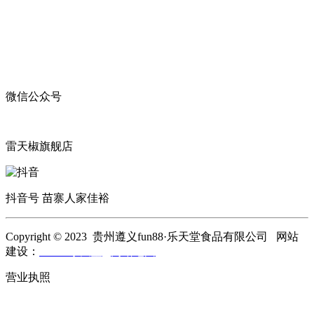
微信公众号
雷天椒旗舰店
抖音号 苗寨人家佳裕
Copyright © 2023 贵州遵义fun88·乐天堂食品有限公司 网站
建设：
fun88·乐天堂
网站地图
营业执照