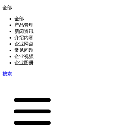
全部
全部
产品管理
新闻资讯
介绍内容
企业网点
常见问题
企业视频
企业图册
搜索