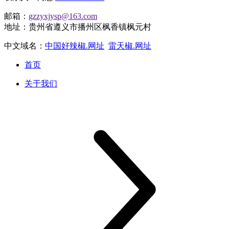
邮箱：
gzzyxjysp@163.com
地址：贵州省遵义市播州区枫香镇枫元村
中文域名：
中国好辣椒.网址
雷天椒.网址
首页
关于我们