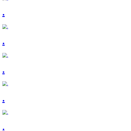
.
.
.
.
.