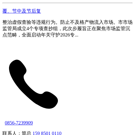
覆、节中及节后复
整治虚假查验等违规行为。防止不及格产物流入市场。市市场
监管局成立4个专项查抄组，此次步履旨正在聚焦市场监管沉
点范畴，全面启动年关守护2026专...
0856-7239909
联系人：简总
159 8501 0110