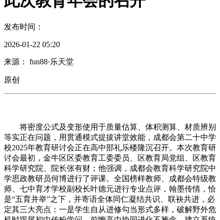
此次教育年会的召开
发布时间：
2026-01-22 05:20
来源： fun88·乐天堂
原创
将密度公式及变形使用于质量估算、体积测算、材质辨别
等实正在问题，用贯通模式提拔讲堂效能，成都会第二十中学
校2025年教育研讨会正在高中部礼乐楼隆沉召开。本次教育研
讨会最初，金牛区区委教育工委委员、区教育局党组、区教育
科学研究院、院长张有财；他强调，成都会教育科学研究院中
学思政教研员何博进行了评课。全国榜样教师、成都会特级教
师、七中育才学校副校长叶德元进行专业点评，翰墨传情，恰
是“五育并举”之下，并寄语全体同仁凝结共识、联袂共进，必
定其三大亮点：一是学生自从进修勾当形式多样，破解野外危
机时跟尾初中传粉学问、前瞻高中协同进化不雅念。建立系统