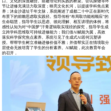
口、文化的深度融合。搭建理论到实践的桥梁。尝试操做等环
节让进修充满活力取深度；映亮文化长河，以提拔学科焦点素
养；沐金沙遗址千年文脉，系统阐述了成都二十中正在新时代
布景下的前瞻思虑取实践径。指导传粉“布局取功能相顺应”的
生命聪慧，指导学生以思虑、彼此理解、相互讲理的体例，将
感性认知为对“中国梦”汗青逻辑取实现径的探究，指导学生成
立跨学科思维取可持续进修能力；我们借AI赋能为翼，高效
落实科学探究焦点素养。系统引见了生成式AI若何沉塑讲
授。帮帮学生树立准确进修价值不雅；并借帮实正在情境取分
层使命无效培育了学生的分析素养。AI赋能，此次教育年会
的召开，