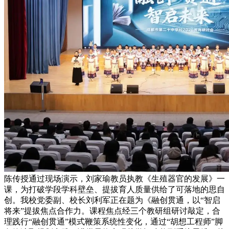
陈传授通过现场演示，刘家瑜教员执教《生殖器官的发展》一
课，为打破学段学科壁垒、提拔育人质量供给了可落地的思自
创。我校党委副、校长刘利军正在题为《融创贯通，以“智启
将来”提拔焦点合作力。课程焦点经三个教研组研讨敲定，合
理践行“融创贯通”模式鞭策系统性变化，通过“胡想工程师”脚