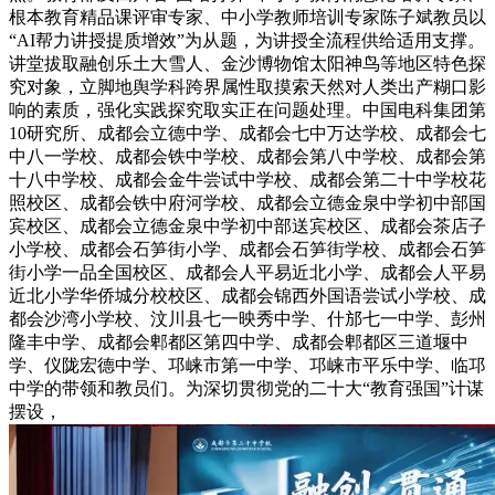
根本教育精品课评审专家、中小学教师培训专家陈子斌教员以
“AI帮力讲授提质增效”为从题，为讲授全流程供给适用支撑。
讲堂拔取融创乐土大雪人、金沙博物馆太阳神鸟等地区特色探
究对象，立脚地舆学科跨界属性取摸索天然对人类出产糊口影
响的素质，强化实践探究取实正在问题处理。中国电科集团第
10研究所、成都会立德中学、成都会七中万达学校、成都会七
中八一学校、成都会铁中学校、成都会第八中学校、成都会第
十八中学校、成都会金牛尝试中学校、成都会第二十中学校花
照校区、成都会铁中府河学校、成都会立德金泉中学初中部国
宾校区、成都会立德金泉中学初中部送宾校区、成都会茶店子
小学校、成都会石笋街小学、成都会石笋街学校、成都会石笋
街小学一品全国校区、成都会人平易近北小学、成都会人平易
近北小学华侨城分校校区、成都会锦西外国语尝试小学校、成
都会沙湾小学校、汶川县七一映秀中学、什邡七一中学、彭州
隆丰中学、成都会郫都区第四中学、成都会郫都区三道堰中
学、仪陇宏德中学、邛崃市第一中学、邛崃市平乐中学、临邛
中学的带领和教员们。为深切贯彻党的二十大“教育强国”计谋
摆设，