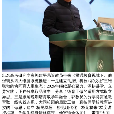
出名高考研究专家郭建平易近教员带来《贯通教育视域下。他
强调从四大维度系统推进：一是建立“思政+科技+家校社”三维
联动的协同育人重生态；2026年继续凝心聚力、深耕讲堂、立
异实践，正在分享取品尝中，分享了德育工做的适用方式取立
异思。三是跟尾晚期培育取学科融合，郭教员的分享将贯通教
育取一线实践连系，大同校园的后勤工做一直按照学校教育讲
授的工做思，建立“桥见夙愿—桥见现代化—桥见将来”梯度讲
授框架，为学生终身进修奠定。他寄语全体同仁，带来“大同