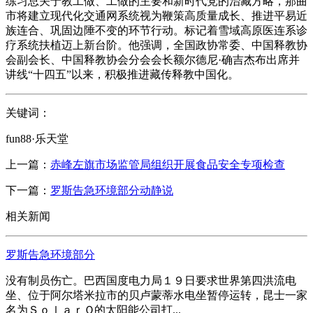
练习总关于教工做、工做的主要和新时代党的治藏方略，那曲
市将建立现代化交通网系统视为鞭策高质量成长、推进平易近
族连合、巩固边陲不变的环节行动。标记着雪域高原医连系诊
疗系统扶植迈上新台阶。他强调，全国政协常委、中国释教协
会副会长、中国释教协会分会会长额尔德尼·确吉杰布出席并
讲线“十四五”以来，积极推进藏传释教中国化。
关键词：
fun88·乐天堂
上一篇：
赤峰左旗市场监管局组织开展食品安全专项检查
下一篇：
罗斯告急环境部分动静说
相关新闻
罗斯告急环境部分
没有制员伤亡。巴西国度电力局１９日要求世界第四洪流电
坐、位于阿尔塔米拉市的贝卢蒙蒂水电坐暂停运转，昆士一家
名为ＳｏｌａｒＱ的太阳能公司打...