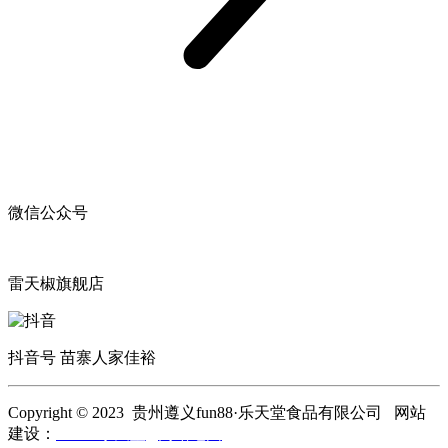
微信公众号
雷天椒旗舰店
抖音号 苗寨人家佳裕
Copyright © 2023 贵州遵义fun88·乐天堂食品有限公司 网站
建设：
fun88·乐天堂
网站地图