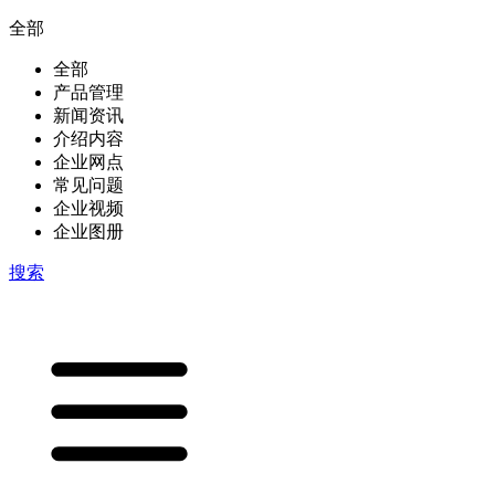
全部
全部
产品管理
新闻资讯
介绍内容
企业网点
常见问题
企业视频
企业图册
搜索