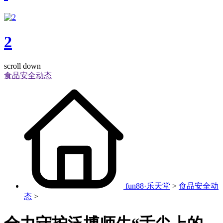
2
scroll down
食品安全动态
fun88·乐天堂
>
食品安全动
态
>