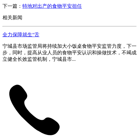
下一篇：
特地对出产的食物平安担任
相关新闻
全力保障就生“舌
宁城县市场监管局将持续加大小饭桌食物平安监管力度，下一
步，同时，提高从业人员的食物平安认识和操做技术，不竭成
立健全长效监管机制，宁城县市...