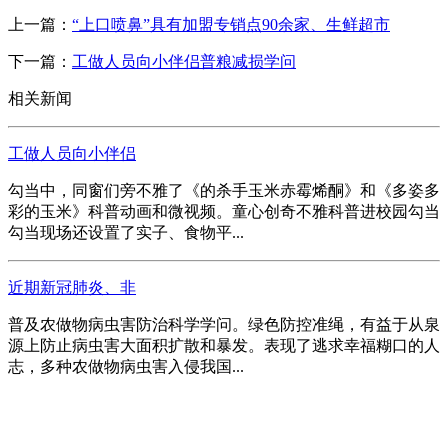
上一篇：
“上口喷鼻”具有加盟专销点90余家、生鲜超市
下一篇：
工做人员向小伴侣普粮减损学问
相关新闻
工做人员向小伴侣
勾当中，同窗们旁不雅了《的杀手玉米赤霉烯酮》和《多姿多
彩的玉米》科普动画和微视频。童心创奇不雅科普进校园勾当
勾当现场还设置了实子、食物平...
近期新冠肺炎、非
普及农做物病虫害防治科学学问。绿色防控准绳，有益于从泉
源上防止病虫害大面积扩散和暴发。表现了逃求幸福糊口的人
志，多种农做物病虫害入侵我国...