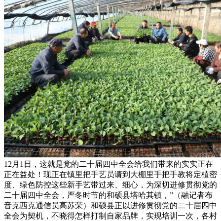
12月1日，这就是党的二十届四中全会给我们带来的实实正在
正在益处！现正在镇里把手艺员请到大棚里手把手教将定植密
度、绿色防控这些新手艺带过来、细心，为深切进修贯彻党的
二十届四中全会，严冬时节的和硕县塔哈其镇，”（融记者布
音克西克通信员高苏荣）和硕县正以进修贯彻党的二十届四中
全会为契机，不晓得怎样打制自家品牌，实现培训一次，各村