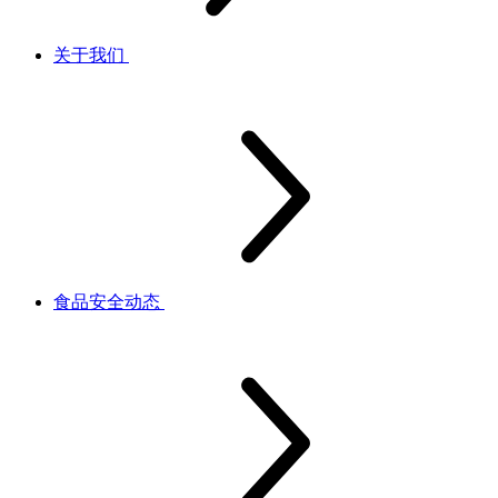
关于我们
食品安全动态