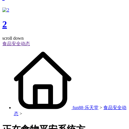
2
scroll down
食品安全动态
fun88·乐天堂
>
食品安全动
态
>