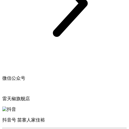
微信公众号
雷天椒旗舰店
抖音号 苗寨人家佳裕