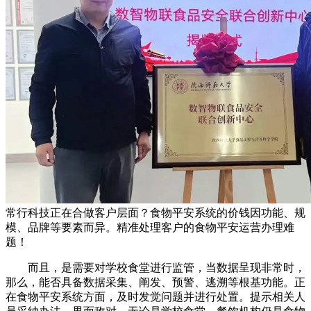
常行科技正在合做客户层面？食物平安系统的价钱因功能、规
模、品牌等要素而异。精准处理客户的食物平安运营办理难
题！
而且，是需要对学校食堂进行监管，当数据呈现非常时，
那么，能否具备数据采集、阐发、预警、逃溯等根基功能。正
在食物平安系统方面，及时发觉问题并进行处置。提示相关人