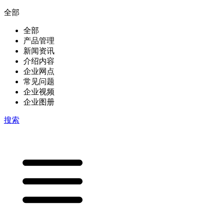
全部
全部
产品管理
新闻资讯
介绍内容
企业网点
常见问题
企业视频
企业图册
搜索