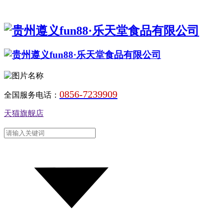
0856-7239909
全国服务电话：
天猫旗舰店