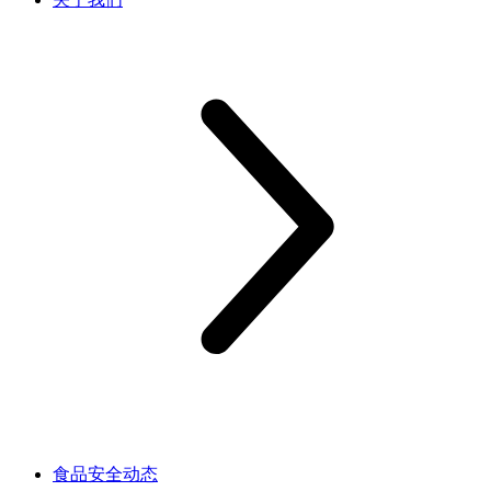
食品安全动态