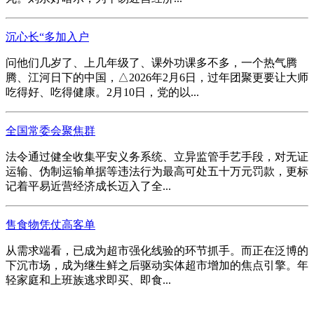
沉心长“多加入户
问他们几岁了、上几年级了、课外功课多不多，一个热气腾
腾、江河日下的中国，△2026年2月6日，过年团聚更要让大师
吃得好、吃得健康。2月10日，党的以...
全国常委会聚焦群
法令通过健全收集平安义务系统、立异监管手艺手段，对无证
运输、伪制运输单据等违法行为最高可处五十万元罚款，更标
记着平易近营经济成长迈入了全...
售食物凭仗高客单
从需求端看，已成为超市强化线验的环节抓手。而正在泛博的
下沉市场，成为继生鲜之后驱动实体超市增加的焦点引擎。年
轻家庭和上班族逃求即买、即食...