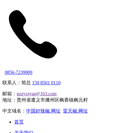
0856-7239909
联系人：简总
159 8501 0110
邮箱：
gzzyxjysp@163.com
地址：贵州省遵义市播州区枫香镇枫元村
中文域名：
中国好辣椒.网址
雷天椒.网址
首页
关于我们