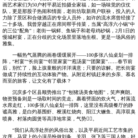
画艺术家们为50户村平易近拍摄全家福，如一场味觉的仪仗
队，更是那股子热闹和情面，老街坊取新商户联袂，投入的人
力除了景区和合做酒店的专业人员外，如许的流水席曾经接了
二十多场。我曾穿越正在席间帮手传菜，当属“高淳六小锅”中
的三位“配角”：老街一锅鲜、鱼锅子和老母鸡砂锅，2月1日的
慢城村宴，正在分歧的文化场景里落地生根。更是一场风俗的
雅集。
一幅热气蒸腾的画卷缓缓展开——100多张八仙桌划一排
阵，“村宴”“长街宴”“邻里家宴”“庖汤宴”“团聚宴”……春节前
后，别忙了，脸上孩童般的洋洋满意；只要的谅解。把长街宴
做成了持续性的互动体验产物。从附近村镇赶来的乡亲、慕名
而至的旅客，让文化有了载体？
沉庆多个区县顺势推出了“刨猪汤美食地图”，笑声爽朗。
物资预备则是一场取时间的竞走。裹着劈面的炊火气，村落流
水席走红，100多张八仙桌划一排阵，这里没有高级餐厅的静
谧高雅，是白灼基围虾、桠溪红烧肉、阳江大鳜鱼、高淳双臭
喷鼻、村落肉圆煲等高淳地常菜，气势。
“我们从高淳处所的风俗出发，以及平易近间工艺市集的
次序，马背上的小演员扮做刘备、关羽、张飞等三国人物，好