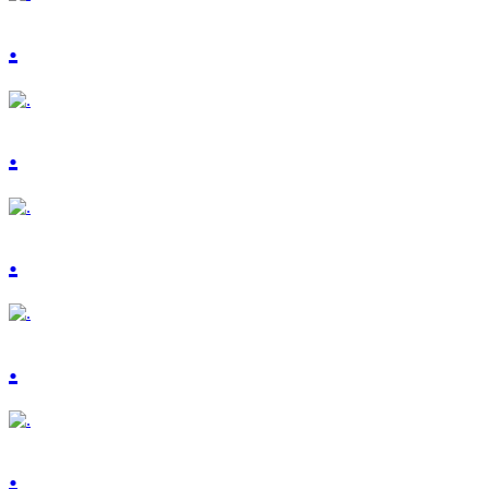
.
.
.
.
.