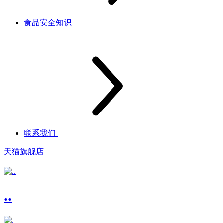
食品安全知识
联系我们
天猫旗舰店
..