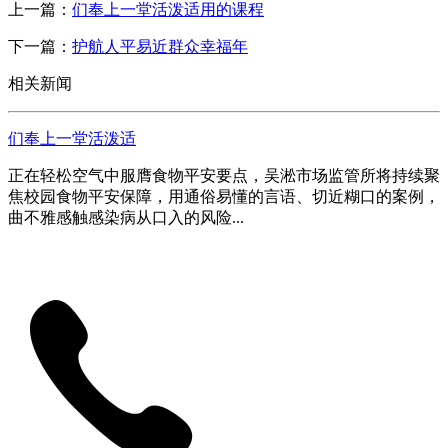
上一篇：
们奉上一堂活泼适用的课程
下一篇：
护航人平易近群众幸福年
相关新闻
们奉上一堂活泼适
正在轻松空气中服膺食物平安要点，吴淞市场监管所将持续聚
焦校园食物平安保障，用通俗易懂的言语、切近糊口的案例，
曲不雅感触感染病从口入的风险...