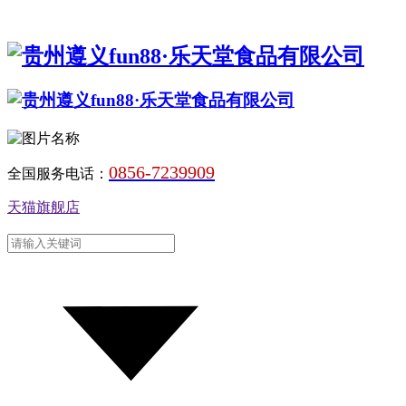
0856-7239909
全国服务电话：
天猫旗舰店