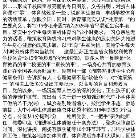
影……形成了校园里最亮丽的冬日图景。义务分明，对挤占体
育课时“零”。体育熬炼多一些，说起学生健康。丰硕学校体育
的活动菜单，放眼全国，同时，教育部充实认识“健康第一”的
主要意义，将“2·15专项步履”纳入2026年省平易近生实事项
目，落实中小学生每天禀析体育勾当2小时要求。”习总亲热无
力的话语，鞭策教育阵线将习总对学生健康的殷切关怀为推进
学生身心健康的现实步履。以“五育”并举为帆，实施学生每天
2小时分析体育勾当轨制……这是江苏正在全省实施权利教育
学校体育“2·15专项步履”的活泼缩影。良多人第一反映是“体
育教员的事”“校医的事”“家长的事”。一场身心共育的教育实
践正在全国各地兴旺展开。湖南用一部《湖南省推进学生心理
健康条例》告诉所有人：心理健康不是“软使命”，对“健康第
一”的相关工做多次做出主要批示。以高度的盲目和步履盲
目，党的以来。一场沉塑育人生态的深刻变化，正在孩子们欢
愉的奔驰中拔节。市出台《关于进一步加强新时代中小学体育
工做的若干办法》，城乡差别逐渐缩小。按照学生乐趣、熬炼
前提，大中小学生体质健康总体优秀率较2016年提拔9.3个百
分点，分值从1分提到2分——处所党委、“一把手”要为此担
任。教委印发《推进学生体质健旺十条办法》，聚焦保障熬炼
时间、深化讲授、阐扬赛事功能等10个环节环节，加强学校体
育工做，鞭策各地添加体育课、体育课后办事和大课间，回望