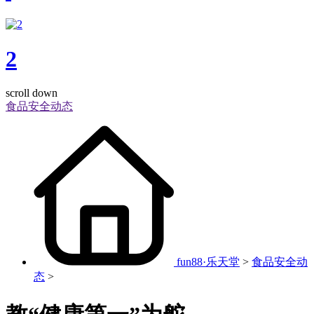
2
scroll down
食品安全动态
fun88·乐天堂
>
食品安全动
态
>