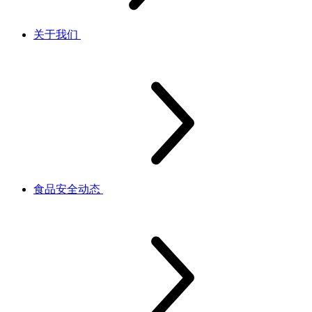
关于我们
食品安全动态