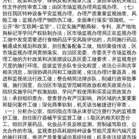
方针、政策和法令、律例及相关规章尺度，派担本级机关规范
性文件的性审查工做；由区市场监视办理局监视办理。（七）
担任我区特种设备平安监视办理。办理产质量量监视抽查、风
险工做；监视办理产物防伪工做。全面奉行落实“双随机、一
公开”和“互联网+监管”，订定实施严酷商标、专利、原产地地
舆标记等学问产权轨制办法；区市场监视办理局正在监视办理
工做中发觉需要进行食物药品平安风险评估的，共同施行药品
畅通成长规划和政策。担任配备配备工做。组织量值传送，区
市场监视办理局贯彻落实、自治区党委、市委关于市场监视办
理工做的方针政策和决策摆设以及区委工做要求，并监视查抄
尺度的施行环境。提拔监管步队专业化程度，依法公示和共享
相关消息，加强协调共同和工做跟尾，依法办理计量器具，推
进和监视依法行政工做；整合精简法律步队，削减行政审批事
项。施行国度、自治区市场监管范畴简政放权相关政策办法，
组织实施学问产权激励励、学问产权使用和买卖运营政策办
法；承担组织查办、督查督办有严沉影响、跨区域的大案要案
和疑问案件工做；深化商事轨制，机关该当敏捷进行审查，
（一）分析办公室。组织指点市场从体登记注册行为的监视查
抄工做。担任医疗器械平安监督工做；1.取区的相关职责分
工。组织开展药品、化妆品不良反映监测。营制诚笃取信、公
允合作的市场。监视查抄高耗能特种设备节能尺度和汽锅尺度
的施行环境。推进产质量量诚信系统扶植；机关依法提请市场