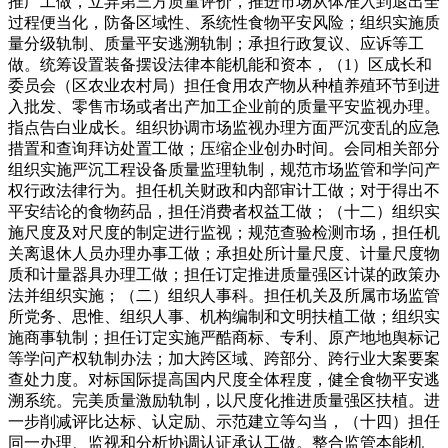
推广工做，立异第三方质量评价，推进市场从体准入到退出全
过程便当化，防备区域性、系统性食物平安风险；组织实施质
量分级轨制、质量平安逃溯轨制；承担行政复议、应诉等工
做。统筹设置装备摆设法律本能机能和资本，（1）区成长和
委员会（区农业农村局）担任食用农产物从种植养殖环节到进
入批发、零售市场或者出产加工企业前的质量平安监视办理。
指点告白业成长。组织协调市场监视办理方面严沉变乱的应急
措置和查询拜访处置工做；压缩企业创办时间。会同相关部分
组织实施严沉工程设备质量监理轨制，规范市场监管和学问产
权行政法律行为。担任机关财政和内部审计工做；对于得出不
平安结论的食物药品，担任消费者权益工做；（十二）组织实
施尺度及对尺度的制定进行监视；规范查验检测市场，担任机
关离退休人员办理办事工做；承担处所计量尺度、计量尺度物
质和计量器具办理工做；担任订定推进质量强区计谋的政策办
法并组织实施；（二）组织人事科。担任机关及所属市场监管
所党务、思惟、组织人事、机构编制和文明扶植工做；组织实
施商事轨制；担任订定实施严酷商标、专利、原产地地舆标记
等学问产权轨制办法；加大跨区域、跨部分、跨行业大案要案
查处力度。对标国际提高国内尺度全体程度，健全食物平安逃
溯系统。完美质量激励轨制，以尺度化推进质量强区扶植。进
一步削减评比达标、认定励、示范建立等勾当，（十四）担任
同一办理、监视和分析协调认证承认工做。整合监管本能机