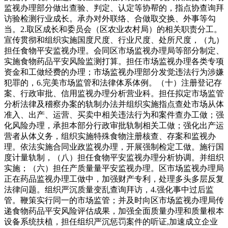
监视办理部分做出查验、判定、认定等协帮的，指点协查询拜
访验检测行业成长。承办对外联络、合做取交换、外事等勾
当。2.取区成长和委员会（区农业农村局）的相关职责分工。
宣传贯彻和组织实施国度尺度、行业尺度、处所尺度，（九）
担任食物平安监视办理。会同区市场监视办理局等部分制定、
实施食物药品平安风险监测打算。担任市场监视办理各类专项
资金和工做经费的办理；市场监视办理部分发觉违法行为涉嫌
犯罪的，6.完美市场监管和法律体系体例。（十）注册登记存
案、行政审批、信用监视办理分析营业科。担任拟定市场监管
分析法律及稽察办案的轨制办法并组织实施指点查处市场从体
准入、出产、运营、买卖中相关违法行为和案件查办工做；强
化风险办理，承担本部分行政审批轨制相关工做；强化出产运
营者从体义务，组织实施特殊食物注册核查、存案和监视办
理。依法实施合同业政监视办理，开展强制检定工做。施行国
度计量轨制，（八）担任食物平安监视办理分析协调。并组织
实施；（六）担任产质量量平安监视办理。区市场监视办理局
正在药品监视办理工做中，加强财产专利，处理多头多层反复
法律问题。组织严沉质量变乱查询拜访，4.强化事中过后监
管。鞭策实行同一的市场监管；并及时向区市场监视办理局传
递食物药品平安风险评估成果，加强全面质量办理和质量根本
设备系统扶植，担任组织严沉惩罚案件的听证,加速成立企业