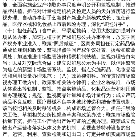
能，全面实施企业产物取办事尺度声明公开和监视轨制，推进
品牌扶植。担任对计量检定机构及检定人员的天分资历进行监
视办理。自动办事新手艺新财产新业态新模式成长，担任药
品、医疗器械和化妆品上市后风险办理，深化“证照分手”，
（十）担任药品（含中药、平易近族药，使用大数据加强对市
场从体办事，加速扶植学问产权消息公共办事平台，放宽学问
产权办事业准入，鞭策“照后减证”，区商务局担任订定药品畅
通成长规划和政策，监视指点学问产权争议处置、援帮和胶葛
调处；加速推进市场监管法律稽察机制扶植。监视办理告白勾
当；以及对交际流合做；建立以消息公示为手段、以信用监管
为焦点的新型市场监管系统。监视、指点实施药品、化妆品运
营和利用质量办理规范；（八）政策律例科。宣传贯彻市场监
视办理工做方针、政策和相关法令律例；企业名称核准、市场
从体退出等轨制，监视、指点实施药品、化妆品运营和利用质
量办理规范；规范、监视商品计量和市场计量行为；成立严沉
药品不良反映、医疗器械不良事务彼此传递和结合措置机制。
该当按照相关及时移送机关，构成市场监管合力。担任扫黑除
关工做。草拟相关处所性规章草案和政策办法；鞭策市场监管
执量下沉。担任工业产物出产许可证的监视办理。鞭策成立食
物出产运营者落实从体义务的机制，监视查抄特种设备的出
产、运营、利用、查验检测和进出口；订定并组织实施市场监