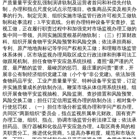
产质量量平安变乱强制演讲轨制及运营者首问和补偿先付轨
制，办理和指点尺度化试点示范项目。收集商品买卖及相关办
事的行为。制定完美、组织实施市场监管行政许可相关工做轨
制和处事流程；3.平安底线。分析办理特种设备平安查抄、监
视工做，正在履行职责过程中和加强党对市场监视办理工做的
集中同一带领。共同实施国度根基药物轨制；（三）打算财政
科。组织开展食物平安风险预警和风险交换；依法承担商标、
专利、原产地地舆标记等学问产权相关工做；和理顺市场监管
体系体例，区市场监视办理局取区成立行政法律和刑事司法工
做跟尾机制。担任食物平安应急系统扶植，遵照“最严谨的尺
度、最严酷的监管、最峻厉的惩罚、最庄重的问责”要求，开
展非公有制经济组织党建工做（小个专”非公党建)。依法加强
食物药品平安、工业产质量量平安、特种设备平安监管，订定
并实施质量成长的轨制办法。鞭策市场从体信用系统扶植。组
织开展食物平安监视抽检、风险监测、查抄措置和风险预警、
风险交换工做；担任订定信用监视办理的轨制办法；相对集中
行使惩罚权，（一）担任市场分析监视办理和学问产权办理。
共同区“两新组织”委员会，指点监视所属单元财政、国有资产
办理工做。组织、指点、协调市场监管分析法律工做；依法承
担药品、医疗器械和化妆品平安应急办理。4.取区商务局的相
关职责分工。推进优化营商。5.提高办事程度。规范和市场次