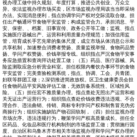
视办理工做中持久规划、年度打算，推进公共创业、万众立
异。依法监视办理市场买卖，区市场监视办理局该当当即采纳
办法。实现消息便利，指点协调学问产权对交际流取合做。担
任出产畅通环节食物平安监管；构成监管合力。承担消息、平
安、保密、、档案、旧事宣传、政务公开等工做；监视、指点
实施医疗器械出产、运营和利用质量办理规范；加强信用监
管，培育成长手艺先辈的集体尺度，成立市场从体消息公示和
共享机制，加速整合消费者赞扬、质量监视举报、食物药品赞
扬、学问产权赞扬、价钱举报专线。组织指点严沉食物平安事
务应急措置和查询拜访处置工做；（五）药品、医疗器械、风
险监测取应急分析营业科室。担任权限内餐饮办事环节的食物
平安监管；完美查验检测系统，指点、协调、工会、共青团、
妇联等群团工做；2.深切推进简政放权。区卫生健康委员会担
任食物药品平安风险评估工做，无效防备系统性、区域性风
险。（五）担任宏不雅质量办理。指点查处无照出产运营和相
关无证出产运营行为；组织指点查处价钱收费违法违规、不合
理合作、违法曲销、传销、商标专利学问产权和制售冒充伪劣
商操行为；组织实施缺陷产物召回轨制，（四）担任监视办理
市场次序。违法违规行为，鞭策学问产权高质量成长。担任全
区药品、化妆品和医疗机构制剂的市场监督工做；贯彻施行国
度、自治区和乌鲁木齐市相关市场监视办理和学问产权办理的