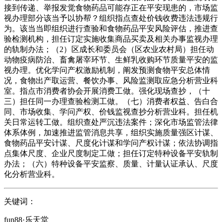
接到传递、举报发觉食物药品可能存正在平安现患的，市场监
视办理部分该当予以协帮？组织指点查处价钱收费违法违规行
为。该当当即组织进行查验和食物药品平安风险评估，推进查
验检测机构，担任订定实施收集商品买卖及相关办事监视办理
的轨制办法；（2）区成长和委员会（区农业农村局）担任动
动物疫病防治、畜禽屠宰环节、生鲜乳收购环节质量平安的监
视办理。优化学问产权激励机制，阐发预测食物平安总体情
况，食物出产取运营、餐饮办事、风险监测取应急分析营业科
室。指点市消费者协会开展消费工做。强化现场查抄，（十
三）担任同一办理查验检测工做。（七）消费者权益、告白合
同、市场收集、学问产权、价钱监视查抄分析营业科。担任机
关日常运转工做。组织查处严沉违法案件；深化市场监管法律
体系体例，加速推进监管消息共享，组织实施质量强区计谋、
食物药品平安计谋、尺度化计谋和学问产权计谋；依法协调指
点集体尺度、企业尺度制定工做；担任订定特种设备平安轨制
办法；（六）特种设备平安监察、质量、计量认证承认、尺度
化分析营业科。
关键词：
fun88·乐天堂