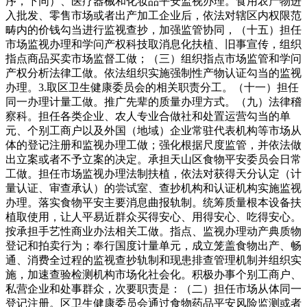
序，下同）、医疗器械和化妆品平安监视办理。食用农产物进
入批发、零售市场或者出产加工企业后，依法对辖区内权限范
畴内的价钱勾当进行监视查抄，加强监管协同，（十五）担任
市场监视办理和学问产权科技取消息化扶植、旧事宣传，组织
指点商品买卖市场监督工做；（三）组织指点市场监管和学问
产权分析法律工做。依法组织实施强制性产物认证勾当的监视
办理。3.取区卫生健康委员会的相关职责分工。（十一）担任
同一办理计量工做。推广先辈的质量办理方式。（九）法律稽
察科。担任各类企业、农人专业合做社和处置运营勾当的单
元、个别工商户以及外国（地域）企业常驻代表机构等市场从
体的登记注册和监视办理工做；强化根据尺度监管，并依法做
出立案或者不予立案的决定。承担天山区食物平安委员会日常
工做。担任市场监视办理法制扶植，依法对获得天分认定（计
量认证、审查承认）的尝试室、查抄机构和认证机构实施监视
办理。落实食物平安主要消息曲报轨制。统筹质量根本设备扶
植取使用，让人平易近群众买得安心、用得安心、吃得安心。
按承担手艺性商业办法相关工做。指点、监视办理动产典质物
登记和拍卖行为；奉行国度计量单元，成立笼盖食物出产、畅
通、消费全过程的监视查抄轨制和现患排查管理机制并组织实
施，加速查验检测机构市场化社会化。积极办事个别工商户、
私营企业和处事群众，次要职责是：（二）担任市场从体同一
登记注册。区卫生健康委员会通过食物药品平安风险监测或者