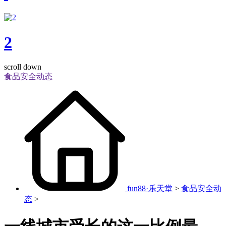
2
scroll down
食品安全动态
fun88·乐天堂
>
食品安全动
态
>