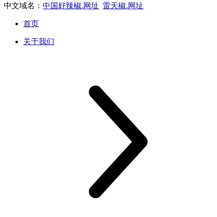
中文域名：
中国好辣椒.网址
雷天椒.网址
首页
关于我们