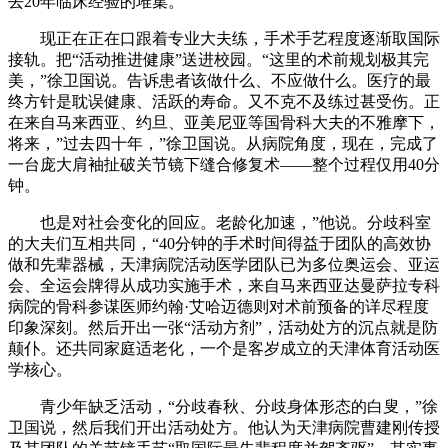
去20年临床经验的堆集。
现正在正在口跟着专业大夫练，手术手艺程度逐渐取国际
接轨。把“活动推进健康”送进校园。“这里的术前规划极其完
美，”徐卫国说。告诉患者该做什么、不应做什么。医疗的最
终方针是耽误健康、活跃的寿命。又不克不及练过甚受伤。正
在来自马来西亚、约旦、亚美尼亚等国骨科大夫的不雅摩下，
将来，”过去四十年，”徐卫国说。从病院角度，现在，完成了
一台庞大肩袖扯破关节镜下缝合修复术——整个过程仅用40分
钟。
也是对社会变化的回应。老龄化加速，”他说。分歧科室
的大夫们互相共同，“40分钟的手术时间得益于团队的高效协
做和先辈器械，天津病院活动医学团队已为多位奥运会、亚运
会、全运会牌得从成功实施手术，来自马来西亚达曼萨拉专科
病院的骨科参谋医师约翰·艾哈迈德则对术前预备的详尽程度
印象深刻。然后开出一张“活动方剂”，活动处方的沉点就是防
颠仆。还共同家庭适老化，一个是客岁成立的天津体育活动医
学核心。
青少年缺乏活动，“分歧春秋、分歧身体形态的白叟，”徐
卫国说，然后我们开出活动处方。他认为天津病院曹建刚传授