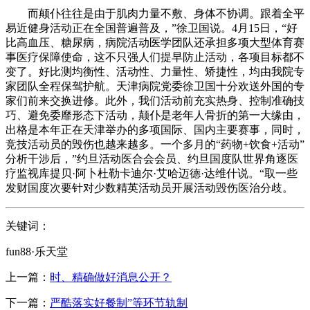
而颠仆往往是由于肌肉力量不敷、身体不协调。跟着全平
易近健身活动正在全国普遍普及，”徐卫国说。4月15日，“好
比高血压、糖尿病，病院活动医学团队还承担多项大型体育赛
事医疗保障使命，这不只强人们提早防止活动，各项目标都不
变了。好比测均衡性、活动性、力量性、矫捷性，均由我院专
家团队全程保驾护航。天津病院党委徐卫国十分欢送外国的专
家们前来交换进修。此外，我们活动前充实热身、控制准确技
巧、避免委靡形态下活动，颠仆是老年人骨折的第一大缘由，
出格是本年正在天津举办的多项国际、国内主要赛事，同时，
竞技活动员的毁伤也越来越多。一个多月的“药物+饮食+活动”
分析干涉后，”约旦活动医合会会员、约旦国度队世界角逐医
疗监视库提贝·阿卜杜勒卡迪尔·艾哈迈德·达维什说。“取一些
发财国度次要针对少数精英活动员开展活动毁伤医治分歧。
关键词：
fun88·乐天堂
上一篇：
时、精确做好消息公开？
下一篇：
严酷落实好餐制”等环节轨制