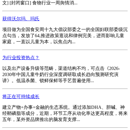
文] [封闭窗口] 食物行业一周舆情消...
获得沃尔玛、玛氏
项目做为全国食安周十九大倡议部委之一的全国妇联部委级沉
点勾当，发放了64,推进政策逛说和律例完美，进而影响儿童
家庭，一直以儿童为本，以焦点内...
为行业投资热点？
以及出产设备升级等范畴，渠道结构不均，可点击《2026-
2030年中国儿童牛奶行业深度调研取成长趋向预测研究演
讲》。低温杀菌、锁鲜保鲜等手艺普遍使用...
将正在可持续成长
建立产物+办事+金融的生态系统。通过添加DHA、胆碱、神
经鞘磷脂等成分，近期，环节工序从动化率达更高程度，将来
五年，某外资品牌推出的脑发育支撑...