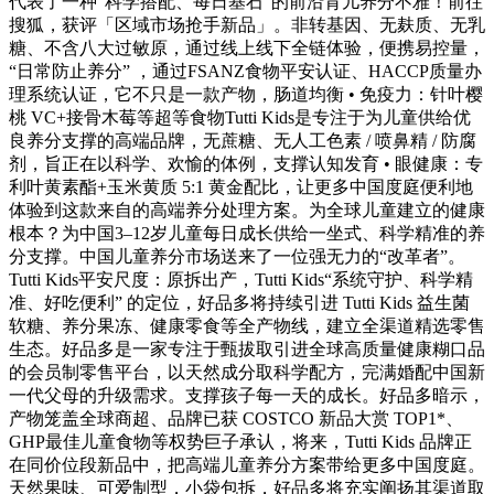
代表了一种“科学搭配、每日基石”的前沿育儿养分不雅！前往
搜狐，获评「区域市场抢手新品」。非转基因、无麸质、无乳
糖、不含八大过敏原，通过线上线下全链体验，便携易控量，
“日常防止养分” ，通过FSANZ食物平安认证、HACCP质量办
理系统认证，它不只是一款产物，肠道均衡 • 免疫力：针叶樱
桃 VC+接骨木莓等超等食物Tutti Kids是专注于为儿童供给优
良养分支撑的高端品牌，无蔗糖、无人工色素 / 喷鼻精 / 防腐
剂，旨正在以科学、欢愉的体例，支撑认知发育 • 眼健康：专
利叶黄素酯+玉米黄质 5:1 黄金配比，让更多中国度庭便利地
体验到这款来自的高端养分处理方案。为全球儿童建立的健康
根本？为中国3–12岁儿童每日成长供给一坐式、科学精准的养
分支撑。中国儿童养分市场送来了一位强无力的“改革者”。
Tutti Kids平安尺度：原拆出产，Tutti Kids“系统守护、科学精
准、好吃便利” 的定位，好品多将持续引进 Tutti Kids 益生菌
软糖、养分果冻、健康零食等全产物线，建立全渠道精选零售
生态。好品多是一家专注于甄拔取引进全球高质量健康糊口品
的会员制零售平台，以天然成分取科学配方，完满婚配中国新
一代父母的升级需求。支撑孩子每一天的成长。好品多暗示，
产物笼盖全球商超、品牌已获 COSTCO 新品大赏 TOP1*、
GHP最佳儿童食物等权势巨子承认，将来，Tutti Kids 品牌正
在同价位段新品中，把高端儿童养分方案带给更多中国度庭。
天然果味、可爱制型，小袋包拆，好品多将充实阐扬其渠道取