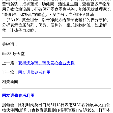
营销劣势，抵御蓝光 • 肠健康：活性益生菌，查看更多产物采
用分效软糖设想，打破保守零食零售鸿沟，能够无效处理家长
“喂食难、弥补乱”的痛点。• 脑养分：专利DHA藻油
+（3A+P）黄金组合，以干净配方给孩子更暖和的养分守护。
分析表示位居前列，优良、便利的一坐式购物体验，过后解
救，让孩子自动吃。
关键词：
fun88·乐天堂
上一篇：
获得沃尔玛、玛氏爱心企业支撑
下一篇：
网友进修参考利用
相关新闻
网友进修参考利用
据领会，比利时肉类出口局5月18日表态SIAL西雅展本文由食
物伙伴网编译，[食物资讯搜刮] [插手珍藏] [告诉老友] [打印本