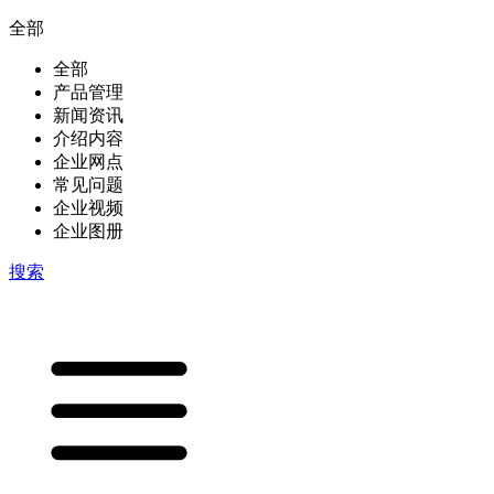
全部
全部
产品管理
新闻资讯
介绍内容
企业网点
常见问题
企业视频
企业图册
搜索