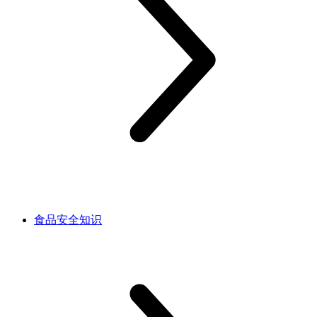
食品安全知识