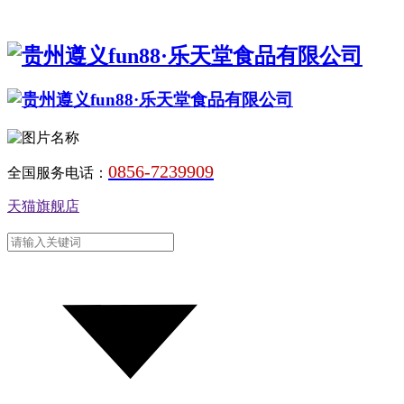
0856-7239909
全国服务电话：
天猫旗舰店