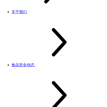
关于我们
食品安全动态