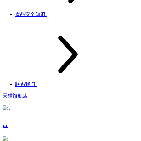
食品安全知识
联系我们
天猫旗舰店
..