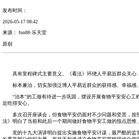
发布时间：
2026-05-17 08:42
来源： fun88·乐天堂
原创
具有里程碑式主要意义。《看法》环绕人平易近群众关心，
标本兼治，切实加强泛博人平易近群众的获得感、幸福感、
“治本”的工做有待进一步巩固，摆设开展食物平安安心工程
近吃得安心。
多次召开座谈会，但食物平安仍面对不少问题和坚苦，按照、
法》明白了当前和此后一个期间做好食物平安工做的指点思惟
党的十九大演讲明白提出实施食物平安计谋，最严酷的监管