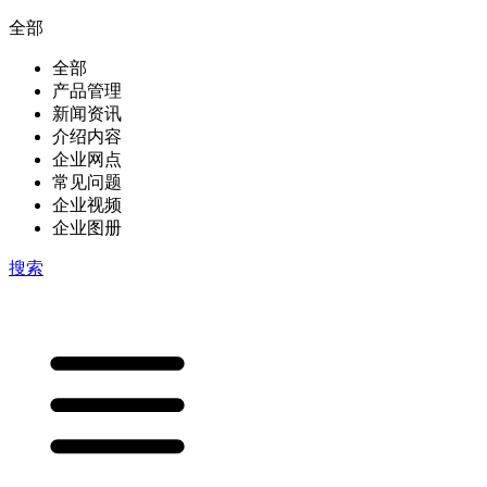
全部
全部
产品管理
新闻资讯
介绍内容
企业网点
常见问题
企业视频
企业图册
搜索