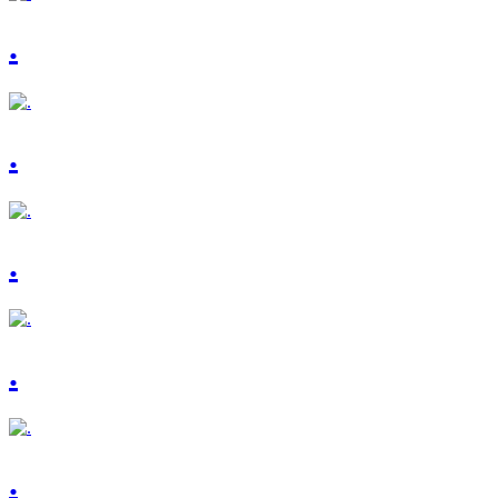
.
.
.
.
.