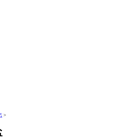
态
>
盐