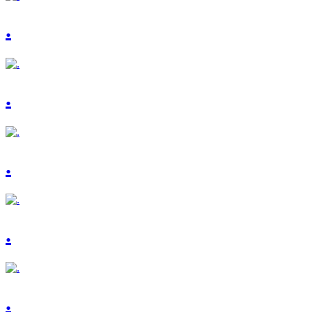
.
.
.
.
.