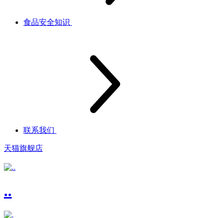
食品安全知识
联系我们
天猫旗舰店
..