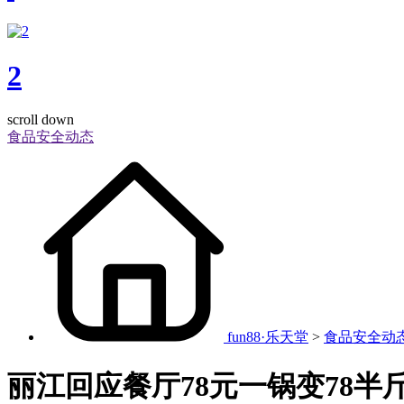
2
scroll down
食品安全动态
fun88·乐天堂
>
食品安全动
丽江回应餐厅78元一锅变78半