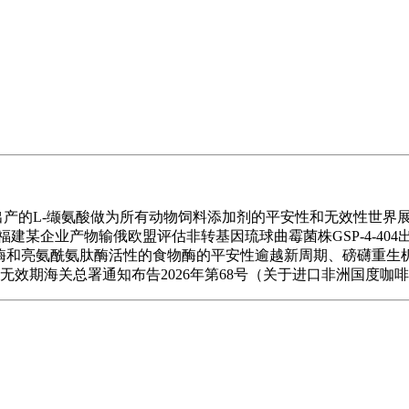
8出产的L-缬氨酸做为所有动物饲料添加剂的平安性和无效性世界展会
建某企业产物输俄欧盟评估非转基因琉球曲霉菌株GSP-4-40
内肽酶和亮氨酰氨肽酶活性的食物酶的平安性逾越新周期、磅礴重生机
的无效期海关总署通知布告2026年第68号（关于进口非洲国度