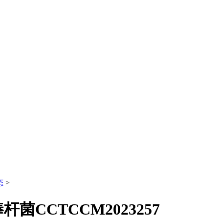
态
>
CCTCCM2023257