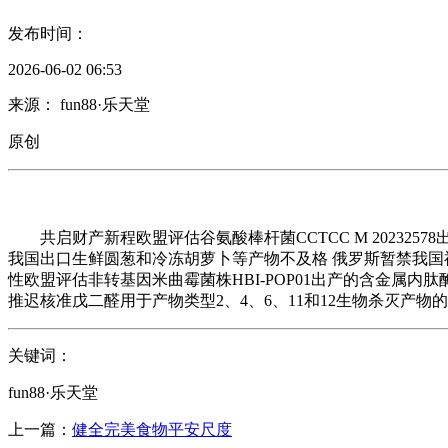
发布时间：
2026-06-02 06:53
来源： fun88·乐天堂
原创
共启财产新程欧盟评估谷氨酸棒杆菌CCTCC M 2023257
我国出口生鲜圆葱和冷冻胡萝卜等产物不及格 俄罗斯暂禁我国福
性欧盟评估非转基因米曲霉菌株HBI-POP01出产的含金属
推迟核准戊二醛用于产物类型2、4、6、11和12生物杀灭产物
关键词：
fun88·乐天堂
上一篇：
健全完美食物平安尺度