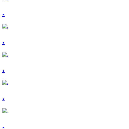
.
.
.
.
.