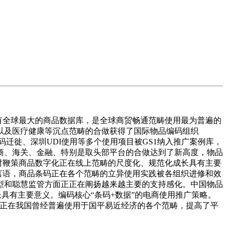
有全球最大的商品数据库，是全球商贸畅通范畴使用最为普遍的
以及医疗健康等沉点范畴的合做获得了国际物品编码组织
码迁徙、深圳UDI使用等多个使用项目被GS1纳入推广案例库，
商、海关、金融、特别是取头部平台的合做达到了新高度，物品
对鞭策商品数字化正在线上范畴的尺度化、规范化成长具有主要
言语，商品条码正在各个范畴的立异使用实践被各组织进修和效
型和聪慧监管方面正正在阐扬越来越主要的支持感化。中国物品
具有主要意义。编码核心“条码+数据”的电商使用推广策略。
尺度正在我国曾经普遍使用于国平易近经济的各个范畴，提高了平