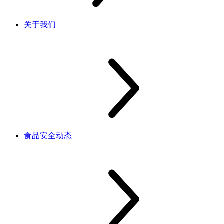
关于我们
食品安全动态