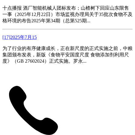
十点播报 酒厂智能机械人团标发布；山楂树下回应山东限售
一事（2025年12月22日）市场监视办理局关于35批次食物不及
格环境的布告2025年第34期（总第525期...
[17]2025年7月15
为了行业的有序健康成长，正在新尺度的正式实施之前，中粮
集团颁布发表，新版《食物平安国度尺度 食物添加剂利用尺
度》（GB 27602024）正式实施。罗永...