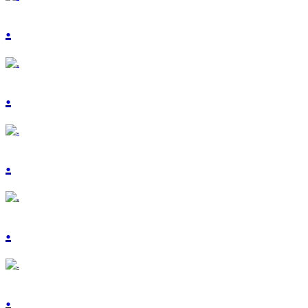
.
.
.
.
.