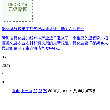
循化县线辣椒荣获气候品质认证，助力农业产业
青海省循化县的线辣椒产业近日迎来了一个重要的里程碑。根
据循化县农业农村和科技局的最新报道，循化县查汗都斯乡人
民政府荣获了由青海省气候中心...
05
2025
/
01
首页
上一页
77
78
79
80 末页
共
80
页
475
条