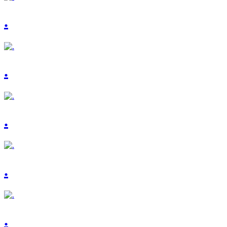
.
.
.
.
.