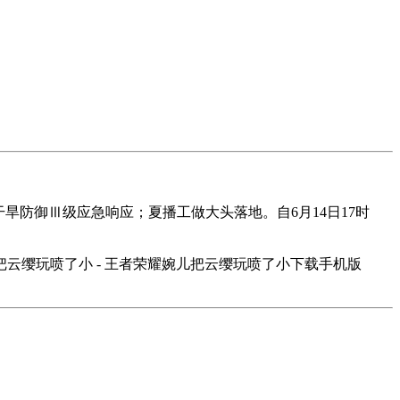
旱防御Ⅲ级应急响应；夏播工做大头落地。自6月14日17时
缨玩喷了小 - 王者荣耀婉儿把云缨玩喷了小下载手机版