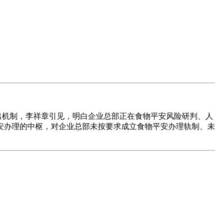
出机制，李祥章引见，明白企业总部正在食物平安风险研判、人
安办理的中枢，对企业总部未按要求成立食物平安办理轨制、未