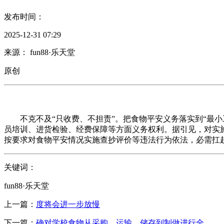
发布时间：
2025-12-31 07:29
来源： fun88·乐天堂
原创
不克不及“只收费、不担责”。把食物平安义务落实到“最小
员培训、进货检验、经费保障等方面义务权利。据引见，对实
按要求对食物平安情况实施查抄评价等违法行为依法，必需扛
关键词：
fun88·乐天堂
上一篇：
度将会进一步放慢
下一篇：
确对学校食物从采购、运输、储存到制做进行全