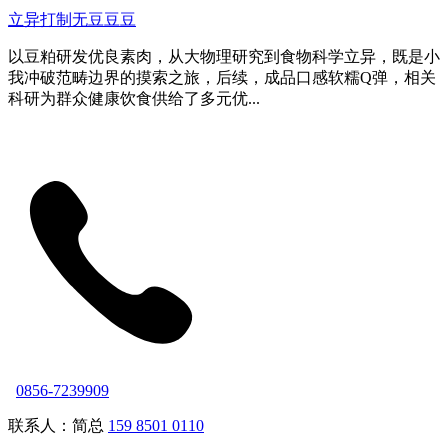
立异打制无豆豆豆
以豆粕研发优良素肉，从大物理研究到食物科学立异，既是小
我冲破范畴边界的摸索之旅，后续，成品口感软糯Q弹，相关
科研为群众健康饮食供给了多元优...
0856-7239909
联系人：简总
159 8501 0110