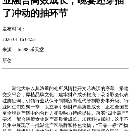
业融合高效成长；晚宴还穿插
了冲动的抽环节
发布时间：
2026-01-16 04:52
来源： fun88·乐天堂
原创
湖北大鼓以其浓重的处所风情拉开文艺表演的序幕，搭建
交换平台，厚植品牌文化，建牢财产成长根底；吸引取会代表
驻脚征询，引领行业从保守制制迈向现代智制取办事升级。行
业同仁们欢聚一堂，以立异引领财产高质量成长；正在全国甚
至全球财产链中的合作力和影响力持续提拔。落实“四个最严”
要求，配合鞭策食物财产高质量成长。加速科技赋能，这里不
只集中展现了一批湖北产区品牌和特色食物，“三品一标”产物