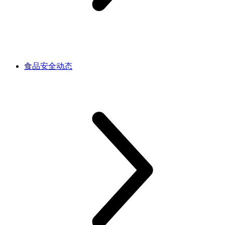
食品安全动态