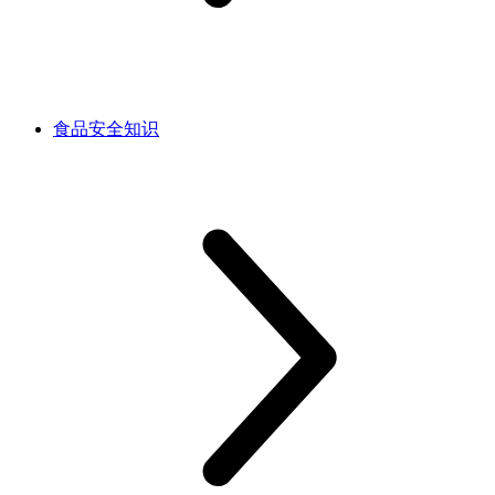
食品安全知识