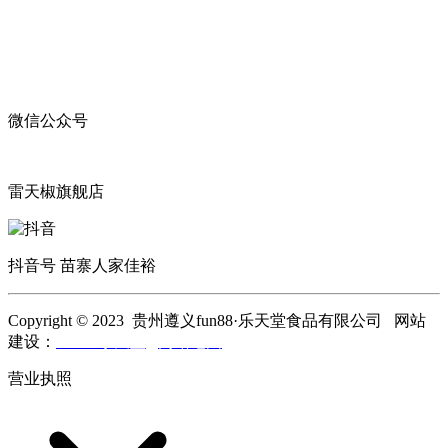
微信公众号
雷天椒旗舰店
抖音号 苗寨人家佳裕
Copyright © 2023 贵州遵义fun88·乐天堂食品有限公司 网站
建设：
fun88·乐天堂
网站地图
营业执照