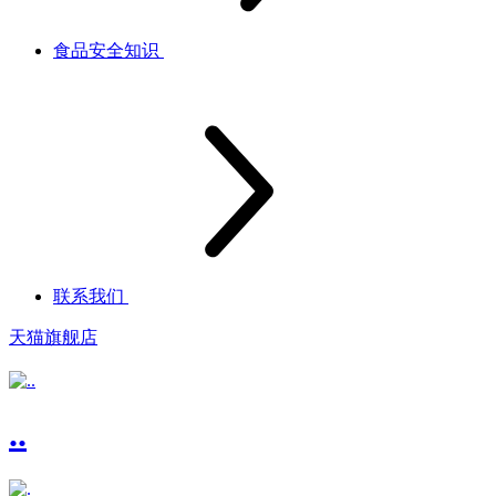
食品安全知识
联系我们
天猫旗舰店
..