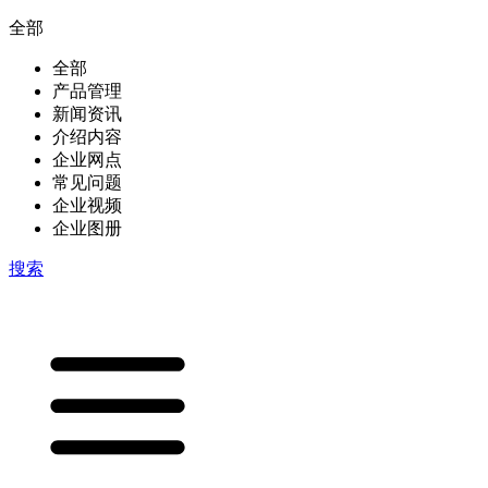
全部
全部
产品管理
新闻资讯
介绍内容
企业网点
常见问题
企业视频
企业图册
搜索