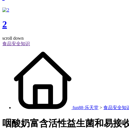
2
scroll down
食品安全知识
fun88·乐天堂
>
食品安全知
咽酸奶富含活性益生菌和易接