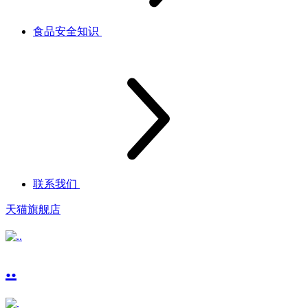
食品安全知识
联系我们
天猫旗舰店
..