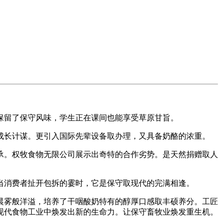
留了保守风味，学生正在课间也能享受草原甘旨。
长计谋。更引入国际先辈设备取办理，又具备奶酪的浓重。
。权牧食物无限公司展示出奇特的合作劣势。是天然捐赠取人
消费者扯开包拆的霎时，它是保守取现代的完满相逢。
雾般洋溢，培养了干咽酸奶特有的醇厚口感取丰硕养分。工匠
在现代食物工业中焕发出新的生命力。让保守畜牧业焕发重生机。