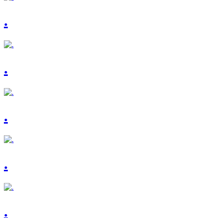
.
.
.
.
.