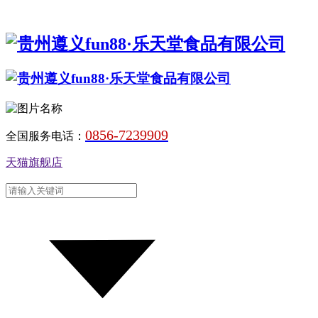
0856-7239909
全国服务电话：
天猫旗舰店