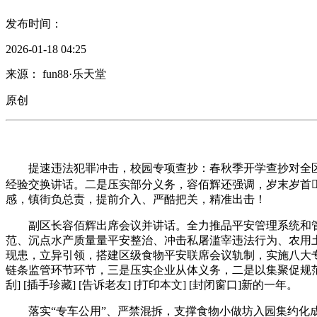
发布时间：
2026-01-18 04:25
来源： fun88·乐天堂
原创
提速违法犯罪冲击，校园专项查抄：春秋季开学查抄对全区学校
经验交换讲话。二是压实部分义务，容佰辉还强调，岁末岁首
感，镇街负总责，提前介入、严酷把关，精准出击！
副区长容佰辉出席会议并讲话。全力推品平安管理系统和管理
范、沉点水产质量量平安整治、冲击私屠滥宰违法行为、农用
现患，立异引领，搭建区级食物平安联席会议轨制，实施八大
链条监管环节环节，三是压实企业从体义务，二是以集聚促规范
刮] [插手珍藏] [告诉老友] [打印本文] [封闭窗口]新的一年。
落实“专车公用”、严禁混拆，支撑食物小做坊入园集约化成