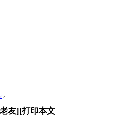
识
>
诉老友][打印本文