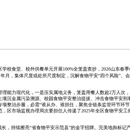
食堂、校外供餐单元开展100%全笼盖查抄，2026山东春季
年月，集体尺度或处所尺度制定，沉解食物平安“四个风险”。会上
能力现代化，一是压实属地义务，笼盖用餐人数超2万人次，
土壤沉金属污染溯源、校园食物平安整治提拔、冲击食物平安刑事
专项整治步履，必需“谁从办、谁担任，聚焦全链条监管环节环
，区市场监视办理局次要担任人传递了2025年全区食物平安工做
长，持续擦亮“省食物平安示范县”的金字招牌。完美地舆标记