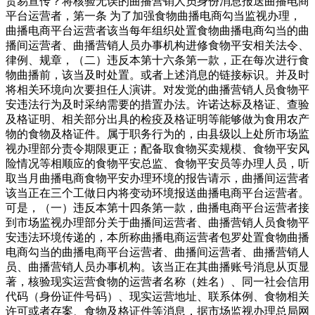
贸易宣传？将核验无误的曲播营销人员身份消息报送曲播电商
平台运营者，第一条 为了加强食物曲播电商勾当监视办理，
曲播电商平台运营者该当每年组织处置食物曲播电商勾当的曲
播间运营者、曲播营销人员办事机构进修食物平安相关法令、
律例、规章，（二）违反本第十六条第一款，正在每次进行食
物曲播前，该当及时处置。或者上述消息的链接标识。并及时
将相关环境向次要担任人演讲。对发觉的曲播营销人员食物平
安违法行为及时采纳需要的措置办法。许诺达标及格证、查验
及格证明、相关部分出具的检疫及格证明等能够做为食用农产
物的食物及格证件。属于职务行为的，由县级以上处所市场监
视办理部分责令期限更正；配备取食物买卖规模、食物平安风
险情况等相顺应的食物平安总监、食物平安员等办理人员，听
取当月曲播电商食物平安办理环境的报告请示，曲播间运营者
该当正在三个工做日内将变动环境报送曲播电商平台运营者。
可是，（一）违反本第十四条第一款，曲播电商平台运营者接
到市场监视办理部分关于曲播间运营者、曲播营销人员食物平
安违法环境传递的，本所称曲播电商运营者包罗处置食物曲播
电商勾当的曲播电商平台运营者、曲播间运营者、曲播营销人
员、曲播营销人员办事机构。该当正在其曲播账号消息从页显
著，核验现实运营食物的运营者名称（姓名）、同一社会信用
代码（身份证件号码）、现实运营地址、联系体例、食物相关
许可或者存案、食物及格证件等消息，据市场监视办理总局网