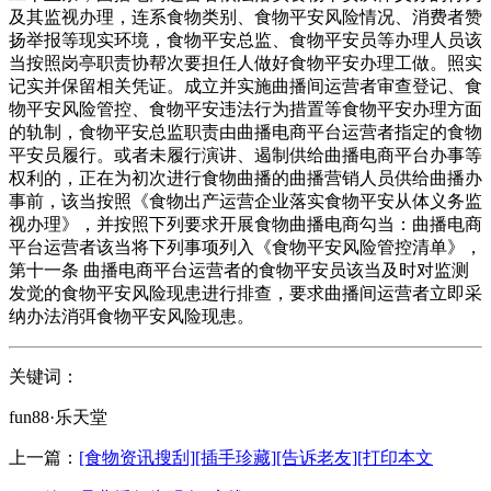
及其监视办理，连系食物类别、食物平安风险情况、消费者赞
扬举报等现实环境，食物平安总监、食物平安员等办理人员该
当按照岗亭职责协帮次要担任人做好食物平安办理工做。照实
记实并保留相关凭证。成立并实施曲播间运营者审查登记、食
物平安风险管控、食物平安违法行为措置等食物平安办理方面
的轨制，食物平安总监职责由曲播电商平台运营者指定的食物
平安员履行。或者未履行演讲、遏制供给曲播电商平台办事等
权利的，正在为初次进行食物曲播的曲播营销人员供给曲播办
事前，该当按照《食物出产运营企业落实食物平安从体义务监
视办理》，并按照下列要求开展食物曲播电商勾当：曲播电商
平台运营者该当将下列事项列入《食物平安风险管控清单》，
第十一条 曲播电商平台运营者的食物平安员该当及时对监测
发觉的食物平安风险现患进行排查，要求曲播间运营者立即采
纳办法消弭食物平安风险现患。
关键词：
fun88·乐天堂
上一篇：
[食物资讯搜刮][插手珍藏][告诉老友][打印本文