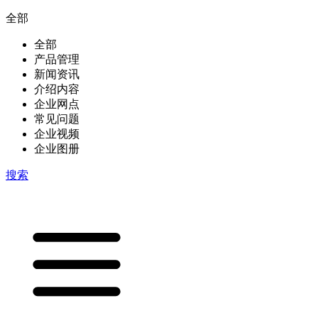
全部
全部
产品管理
新闻资讯
介绍内容
企业网点
常见问题
企业视频
企业图册
搜索