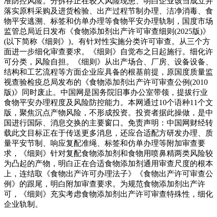
准防控风险。分拆存正在较大风险现患、明白企业该当成立并
落实原料采购及进货检验、出产过程节制办理、洁净消毒、食
物平安逃溯、标签和仿单办理等食物平安办理轨制，国度市场
监管总局近日发布《食物添加剂出产许可审查细则(2025版)》
(以下简称《细则》)。有针对性实施分类许可审查。从三个方
面进一步细化审查要求。《细则》自觉布之日起施行。细化许
可分类，风险自担。《细则》从出产场合、厂房、设备设备、
结构和工艺流程等方面企业应具备的根基前提，原国度质量监
视查验检疫总局发布的《食物添加剂出产许可审查公例(2010
版)》同时废止。中国网是国务院旧事办公室带领，提拔行业
食物平安办理程度及风险防控能力。本网通过10个语种11个文
版，聚焦沉点产物风险，不形成投资。投资者据此操做，是中
国进行国际、消息交换的主要窗口。免责声明：中国网财经转
载此文目标正在于传送更多消息，还应合适配方研发办理、质
量平安节制、响应复配准绳、标签和仿单办理等附加审查要
求，《细则》针对复配食物添加剂和食物用喷鼻精两类风险较
为凸起的产物，明白正在合适食物添加剂通用审查尺度的根本
上，连结取《食物出产许可办理法子》《食物出产许可审查公
例》的跟尾，明白附加审查要求。为规范食物添加剂出产许
可，《细则》充实考虑食物添加剂出产许可审查特殊性，细化
企业轨制。