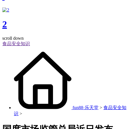
2
scroll down
食品安全知识
fun88·乐天堂
>
食品安全知
识
>