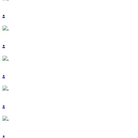
.
.
.
.
.